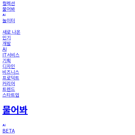
컬렉션
물어봐
놀이터
새로 나온
인기
개발
AI
IT서비스
기획
디자인
비즈니스
프로덕트
커리어
트렌드
스타트업
물어봐
BETA