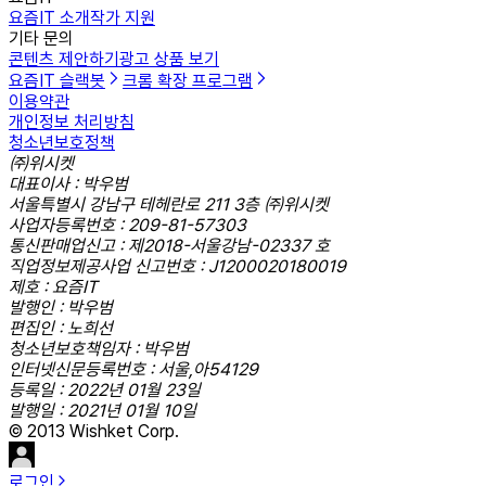
요즘IT 소개
작가 지원
기타 문의
콘텐츠 제안하기
광고 상품 보기
요즘IT 슬랙봇
크롬 확장 프로그램
이용약관
개인정보 처리방침
청소년보호정책
㈜위시켓
대표이사 : 박우범
서울특별시 강남구 테헤란로 211 3층 ㈜위시켓
사업자등록번호 : 209-81-57303
통신판매업신고 : 제2018-서울강남-02337 호
직업정보제공사업 신고번호 : J1200020180019
제호 : 요즘IT
발행인 : 박우범
편집인 : 노희선
청소년보호책임자 : 박우범
인터넷신문등록번호 : 서울,아54129
등록일 : 2022년 01월 23일
발행일 : 2021년 01월 10일
© 2013 Wishket Corp.
로그인