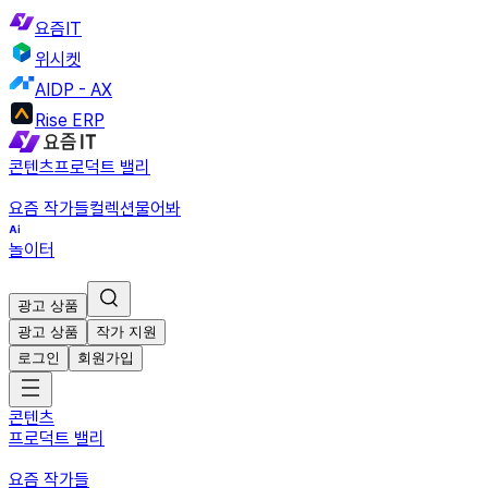
요즘IT
위시켓
AIDP - AX
Rise ERP
콘텐츠
프로덕트 밸리
요즘 작가들
컬렉션
물어봐
놀이터
광고 상품
광고 상품
작가 지원
로그인
회원가입
콘텐츠
프로덕트 밸리
요즘 작가들