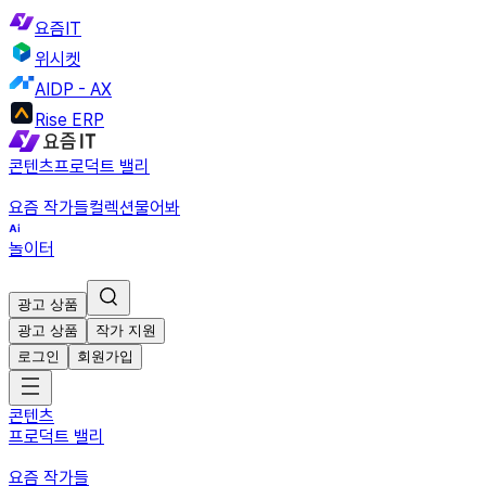
요즘IT
위시켓
AIDP - AX
Rise ERP
콘텐츠
프로덕트 밸리
요즘 작가들
컬렉션
물어봐
놀이터
광고 상품
광고 상품
작가 지원
로그인
회원가입
콘텐츠
프로덕트 밸리
요즘 작가들