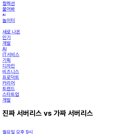
컬렉션
물어봐
놀이터
새로 나온
인기
개발
AI
IT서비스
기획
디자인
비즈니스
프로덕트
커리어
트렌드
스타트업
개발
진짜 서버리스 vs 가짜 서버리스
월요일 오후 9시