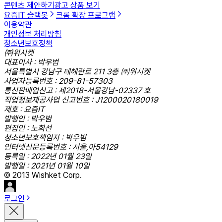
콘텐츠 제안하기
광고 상품 보기
요즘IT 슬랙봇
크롬 확장 프로그램
이용약관
개인정보 처리방침
청소년보호정책
㈜위시켓
대표이사 : 박우범
서울특별시 강남구 테헤란로 211 3층 ㈜위시켓
사업자등록번호 : 209-81-57303
통신판매업신고 : 제2018-서울강남-02337 호
직업정보제공사업 신고번호 : J1200020180019
제호 : 요즘IT
발행인 : 박우범
편집인 : 노희선
청소년보호책임자 : 박우범
인터넷신문등록번호 : 서울,아54129
등록일 : 2022년 01월 23일
발행일 : 2021년 01월 10일
© 2013 Wishket Corp.
로그인