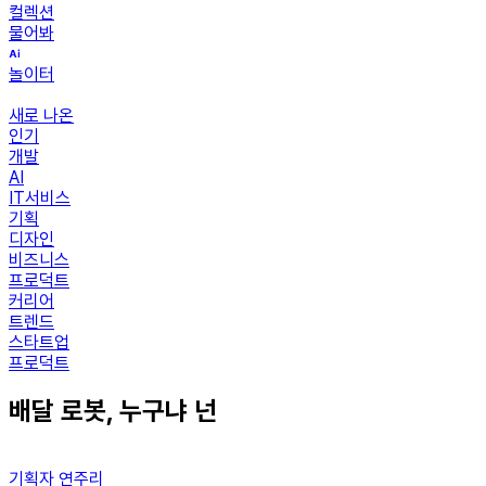
컬렉션
물어봐
놀이터
새로 나온
인기
개발
AI
IT서비스
기획
디자인
비즈니스
프로덕트
커리어
트렌드
스타트업
프로덕트
배달 로봇, 누구냐 넌
기획자 연주리