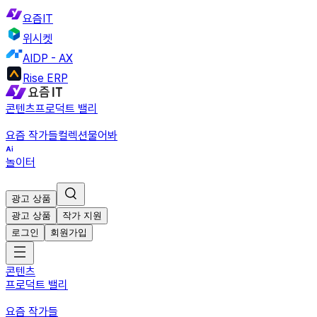
요즘IT
위시켓
AIDP - AX
Rise ERP
콘텐츠
프로덕트 밸리
요즘 작가들
컬렉션
물어봐
놀이터
광고 상품
광고 상품
작가 지원
로그인
회원가입
콘텐츠
프로덕트 밸리
요즘 작가들