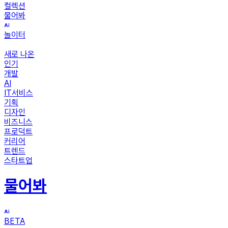
컬렉션
물어봐
놀이터
새로 나온
인기
개발
AI
IT서비스
기획
디자인
비즈니스
프로덕트
커리어
트렌드
스타트업
물어봐
BETA