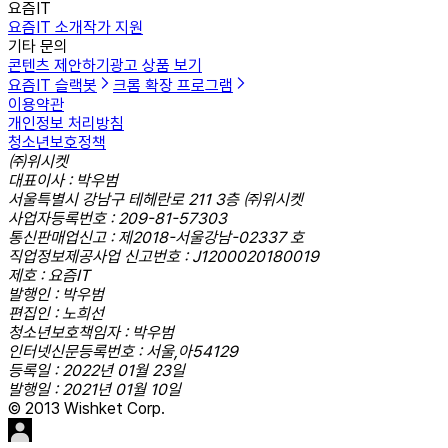
요즘IT
요즘IT 소개
작가 지원
기타 문의
콘텐츠 제안하기
광고 상품 보기
요즘IT 슬랙봇
크롬 확장 프로그램
이용약관
개인정보 처리방침
청소년보호정책
㈜위시켓
대표이사 : 박우범
서울특별시 강남구 테헤란로 211 3층 ㈜위시켓
사업자등록번호 : 209-81-57303
통신판매업신고 : 제2018-서울강남-02337 호
직업정보제공사업 신고번호 : J1200020180019
제호 : 요즘IT
발행인 : 박우범
편집인 : 노희선
청소년보호책임자 : 박우범
인터넷신문등록번호 : 서울,아54129
등록일 : 2022년 01월 23일
발행일 : 2021년 01월 10일
© 2013 Wishket Corp.