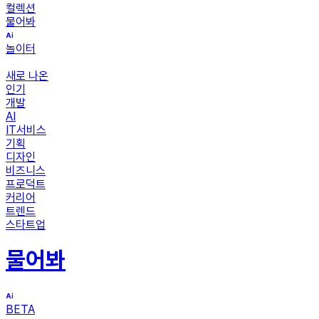
컬렉션
물어봐
놀이터
새로 나온
인기
개발
AI
IT서비스
기획
디자인
비즈니스
프로덕트
커리어
트렌드
스타트업
물어봐
BETA