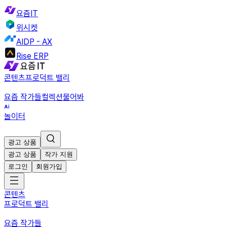
요즘IT
위시켓
AIDP - AX
Rise ERP
콘텐츠
프로덕트 밸리
요즘 작가들
컬렉션
물어봐
놀이터
광고 상품
광고 상품
작가 지원
로그인
회원가입
콘텐츠
프로덕트 밸리
요즘 작가들