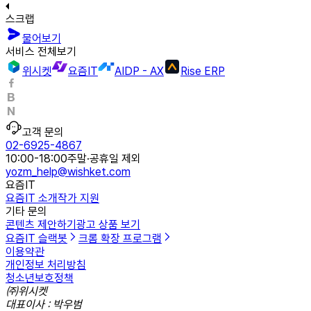
스크랩
물어보기
서비스 전체보기
위시켓
요즘IT
AIDP - AX
Rise ERP
고객 문의
02-6925-4867
10:00-18:00
주말·공휴일 제외
yozm_help@wishket.com
요즘IT
요즘IT 소개
작가 지원
기타 문의
콘텐츠 제안하기
광고 상품 보기
요즘IT 슬랙봇
크롬 확장 프로그램
이용약관
개인정보 처리방침
청소년보호정책
㈜위시켓
대표이사 : 박우범