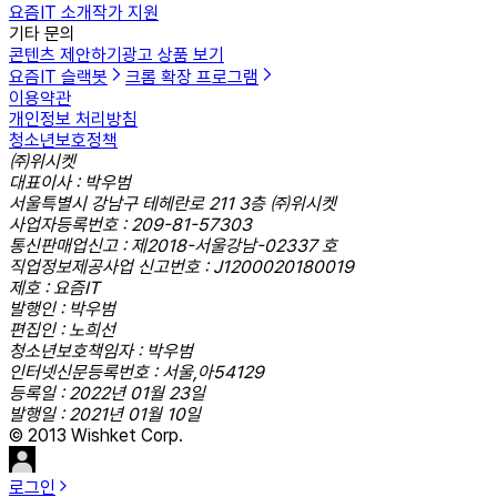
요즘IT 소개
작가 지원
기타 문의
콘텐츠 제안하기
광고 상품 보기
요즘IT 슬랙봇
크롬 확장 프로그램
이용약관
개인정보 처리방침
청소년보호정책
㈜위시켓
대표이사 : 박우범
서울특별시 강남구 테헤란로 211 3층 ㈜위시켓
사업자등록번호 : 209-81-57303
통신판매업신고 : 제2018-서울강남-02337 호
직업정보제공사업 신고번호 : J1200020180019
제호 : 요즘IT
발행인 : 박우범
편집인 : 노희선
청소년보호책임자 : 박우범
인터넷신문등록번호 : 서울,아54129
등록일 : 2022년 01월 23일
발행일 : 2021년 01월 10일
© 2013 Wishket Corp.
로그인