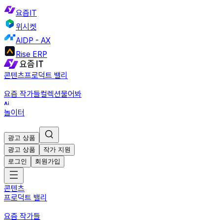
요즘IT
위시켓
AIDP - AX
Rise ERP
콘텐츠
프로덕트 밸리
요즘 작가들
컬렉션
물어봐
놀이터
광고 상품
광고 상품
작가 지원
로그인
회원가입
콘텐츠
프로덕트 밸리
요즘 작가들