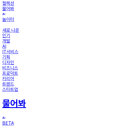
컬렉션
물어봐
놀이터
새로 나온
인기
개발
AI
IT서비스
기획
디자인
비즈니스
프로덕트
커리어
트렌드
스타트업
물어봐
BETA