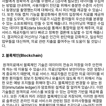
자들에게 정확하게 검사를 수행하고 (검사에 필요한) 데이터를 수집하
는 방법을 안내하며, 사용자들이 진단을 위해서 충분한 수준의 사진이
나 동영상을 촬영했는지에 대해서도 즉시 피드백을 제공할 수 있습니
다. 또한 자동 캡처 기능을 활성화해서 환자의 입장에서 치료를 제공하
는 것을 도우며, 의사들이 치료가 시급한 환자들의 우선순위를 분류할
수 있는 소프트웨어도 만들 수 있게 해줍니다. 머신러닝의 역할은 수집
되는 데이터 블록(data block)을 통해서 통찰력을 얻게 해주며, 의료
서비스 제공자들이 보다 빠르고 정확한 결론에 도달할 수 있게 해줍니
다. 결과적으로 머신러닝 기술은 인간의 판단력을 강화하고, 일상적인
업무들을 대신하며, 의료 관련 지출을 줄여주는 데 도움이 될 것입니
다. ​ ​
2. 블록체인(Blockchain)
원격의료에서 블록체인 기술은 데이터의 전송과 저장을 아주 안전하
게 하는 데 이용될 수 있습니다. 의료산업에서 보안이라는 것은 엄청나
게 중요하기 때문에, 의료 서비스 제공자들은 민감한 의료 데이터를 비
롯한 환자들의 정보가 침해되거나 유출되지 않도록 하기 위해서 가능
한 모든 예방 조치들을 취해야 합니다. 블록체인은 변경할 수 없는 원
장(immutable ledger)과 암호화된 설계로 잘 알려져 있습니다. 이런
기술들은 원격의료 서비스를 보호할 수 있는 강력한 기반을 제공해 줍
니다. 모든 기록과 처리 과정은 블록체인으로 저장되며, 이러한 원격의
료 솔루션은 온라인 의료 서비스와 관련된 많은 우려사항들을 해결할
수 있습니다. 무엇보다도 블록체인에 의해서 조각으로 나누어진 안전