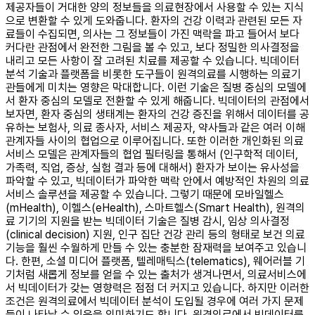
제공자들이 거대한 양의 정보들을 의료현장에서 사용할 수 있는 지식
으로 변환할 수 있게 도와줍니다. 환자의 건강 이력과 관련된 모든 자
료들이 수집되면, 의사는 그 정보들이 가진 맥락을 파고 들어서 보다
커다란 관점에서 완전한 그림을 볼 수 있고, 보다 정밀한 의사결정을
내리고 모든 사항이 잘 고려된 치료를 제공할 수 있습니다. 빅데이터
분석 기술과 플랫폼을 비롯한 도구들이 원격의료를 시행하는 의료기
관들에게 미치는 영향은 막대합니다. 이런 기술은 질병 중심의 모델에
서 환자 중심의 모델로 전환할 수 있게 해줍니다. 빅데이터의 관점에서
보자면, 환자 중심의 생태계는 환자의 건강 증진을 위해서 데이터를 공
유하는 보험사, 의료 종사자, 서비스 제공자, 약사들과 같은 여러 이해
관계자들 사이의 협업으로 이루어집니다. 또한 이러한 개인화된 의료
서비스 모델은 관계자들의 협업 필터링을 통해서 (인구학적 데이터,
가족력, 직업, 증상, 실험 결과 등에 대해서) 환자가 보이는 유사성을
파악할 수 있고, 빅데이터가 파악한 맥락 안에서 예방적인 차원의 의료
서비스 솔루션을 제공할 수 있습니다. 그렇기 때문에 모바일헬스
(mHealth), 이헬스(eHealth), 스마트헬스(Smart Health), 원격의
료 기기의 지원을 받는 빅데이터 기술은 질병 감시, 임상 의사결정
(clinical decision) 지원, 인구 집단 건강 관리 등의 형태로 보건 의료
기능을 훨씬 수월하게 만들 수 있는 충분한 잠재력을 보여주고 있습니
다. 한편, 소셜 미디어 플랫폼, 텔레매틱스(telematics), 웨어러블 기
기처럼 새롭게 정보를 얻을 수 있는 출처가 생겨나면서, 의료서비스에
서 빅데이터가 갖는 영향력은 점점 더 커지고 있습니다. 하지만 이러한
조건은 원격의료에서 빅데이터 분석이 도입될 경우에 여러 가지 문제
들이 나타날 수 있음을 의미하기도 합니다. 원격의료에서 빅데이터를