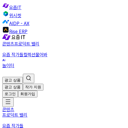
요즘IT
위시켓
AIDP - AX
Rise ERP
콘텐츠
프로덕트 밸리
요즘 작가들
컬렉션
물어봐
놀이터
광고 상품
광고 상품
작가 지원
로그인
회원가입
콘텐츠
프로덕트 밸리
요즘 작가들