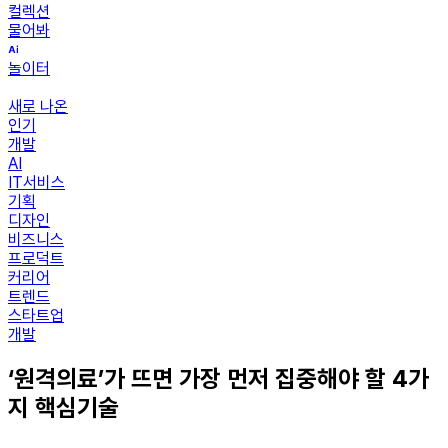
컬렉션
물어봐
놀이터
새로 나온
인기
개발
AI
IT서비스
기획
디자인
비즈니스
프로덕트
커리어
트렌드
스타트업
개발
‘원격의료’가 뜨면 가장 먼저 집중해야 할 4가
지 핵심기술