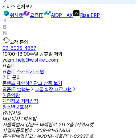
서비스 전체보기
위시켓
요즘IT
AIDP - AX
Rise ERP
고객 문의
02-6925-4867
10:00-18:00
주말·공휴일 제외
yozm_help@wishket.com
요즘IT
요즘IT 소개
작가 지원
기타 문의
콘텐츠 제안하기
광고 상품 보기
요즘IT 슬랙봇
크롬 확장 프로그램
이용약관
개인정보 처리방침
청소년보호정책
㈜위시켓
대표이사 : 박우범
서울특별시 강남구 테헤란로 211 3층 ㈜위시켓
사업자등록번호 : 209-81-57303
통신판매업신고 : 제2018-서울강남-02337 호