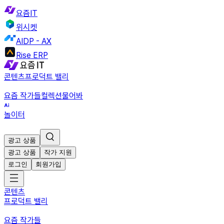
요즘IT
위시켓
AIDP - AX
Rise ERP
콘텐츠
프로덕트 밸리
요즘 작가들
컬렉션
물어봐
놀이터
광고 상품
광고 상품
작가 지원
로그인
회원가입
콘텐츠
프로덕트 밸리
요즘 작가들