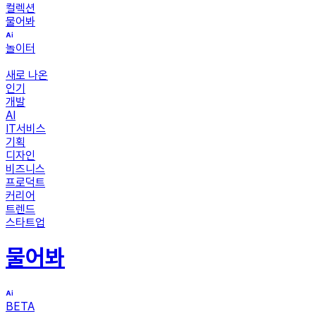
컬렉션
물어봐
놀이터
새로 나온
인기
개발
AI
IT서비스
기획
디자인
비즈니스
프로덕트
커리어
트렌드
스타트업
물어봐
BETA