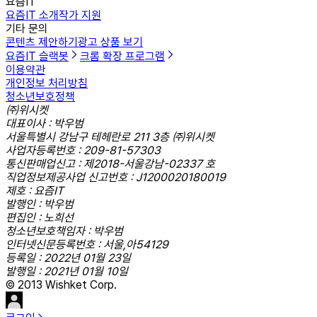
요즘IT
요즘IT 소개
작가 지원
기타 문의
콘텐츠 제안하기
광고 상품 보기
요즘IT 슬랙봇
크롬 확장 프로그램
이용약관
개인정보 처리방침
청소년보호정책
㈜위시켓
대표이사 : 박우범
서울특별시 강남구 테헤란로 211 3층 ㈜위시켓
사업자등록번호 : 209-81-57303
통신판매업신고 : 제2018-서울강남-02337 호
직업정보제공사업 신고번호 : J1200020180019
제호 : 요즘IT
발행인 : 박우범
편집인 : 노희선
청소년보호책임자 : 박우범
인터넷신문등록번호 : 서울,아54129
등록일 : 2022년 01월 23일
발행일 : 2021년 01월 10일
© 2013 Wishket Corp.