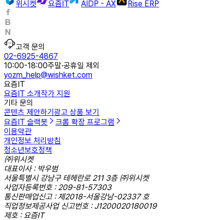
위시켓
요즘IT
AIDP - AX
Rise ERP
고객 문의
02-6925-4867
10:00-18:00
주말·공휴일 제외
yozm_help@wishket.com
요즘IT
요즘IT 소개
작가 지원
기타 문의
콘텐츠 제안하기
광고 상품 보기
요즘IT 슬랙봇
크롬 확장 프로그램
이용약관
개인정보 처리방침
청소년보호정책
㈜위시켓
대표이사 : 박우범
서울특별시 강남구 테헤란로 211 3층 ㈜위시켓
사업자등록번호 : 209-81-57303
통신판매업신고 : 제2018-서울강남-02337 호
직업정보제공사업 신고번호 : J1200020180019
제호 : 요즘IT