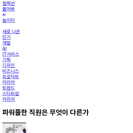
컬렉션
물어봐
놀이터
새로 나온
인기
개발
AI
IT서비스
기획
디자인
비즈니스
프로덕트
커리어
트렌드
스타트업
커리어
파워풀한 직원은 무엇이 다른가