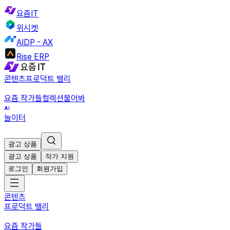
요즘IT
위시켓
AIDP - AX
Rise ERP
콘텐츠
프로덕트 밸리
요즘 작가들
컬렉션
물어봐
놀이터
광고 상품
광고 상품
작가 지원
로그인
회원가입
콘텐츠
프로덕트 밸리
요즘 작가들