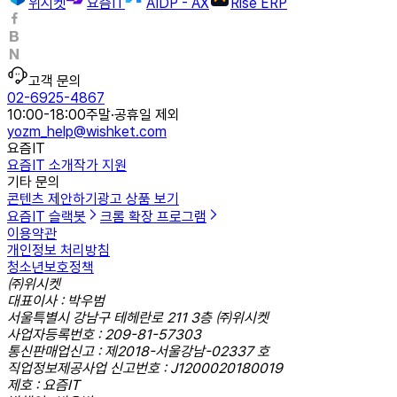
위시켓
요즘IT
AIDP - AX
Rise ERP
고객 문의
02-6925-4867
10:00-18:00
주말·공휴일 제외
yozm_help@wishket.com
요즘IT
요즘IT 소개
작가 지원
기타 문의
콘텐츠 제안하기
광고 상품 보기
요즘IT 슬랙봇
크롬 확장 프로그램
이용약관
개인정보 처리방침
청소년보호정책
㈜위시켓
대표이사 : 박우범
서울특별시 강남구 테헤란로 211 3층 ㈜위시켓
사업자등록번호 : 209-81-57303
통신판매업신고 : 제2018-서울강남-02337 호
직업정보제공사업 신고번호 : J1200020180019
제호 : 요즘IT