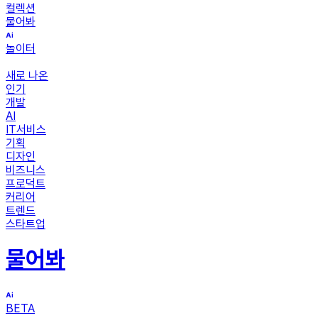
컬렉션
물어봐
놀이터
새로 나온
인기
개발
AI
IT서비스
기획
디자인
비즈니스
프로덕트
커리어
트렌드
스타트업
물어봐
BETA