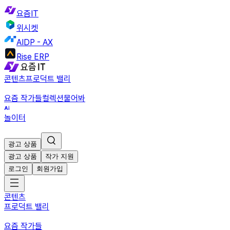
요즘IT
위시켓
AIDP - AX
Rise ERP
콘텐츠
프로덕트 밸리
요즘 작가들
컬렉션
물어봐
놀이터
광고 상품
광고 상품
작가 지원
로그인
회원가입
콘텐츠
프로덕트 밸리
요즘 작가들