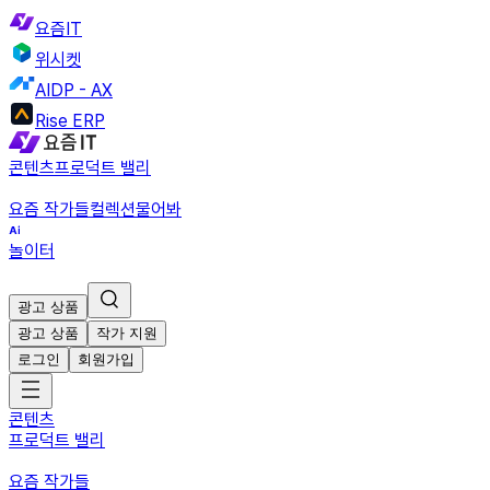
요즘IT
위시켓
AIDP - AX
Rise ERP
콘텐츠
프로덕트 밸리
요즘 작가들
컬렉션
물어봐
놀이터
광고 상품
광고 상품
작가 지원
로그인
회원가입
콘텐츠
프로덕트 밸리
요즘 작가들