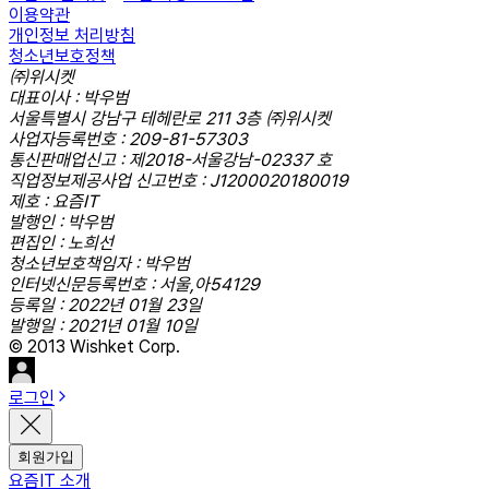
이용약관
개인정보 처리방침
청소년보호정책
㈜위시켓
대표이사 : 박우범
서울특별시 강남구 테헤란로 211 3층 ㈜위시켓
사업자등록번호 : 209-81-57303
통신판매업신고 : 제2018-서울강남-02337 호
직업정보제공사업 신고번호 : J1200020180019
제호 : 요즘IT
발행인 : 박우범
편집인 : 노희선
청소년보호책임자 : 박우범
인터넷신문등록번호 : 서울,아54129
등록일 : 2022년 01월 23일
발행일 : 2021년 01월 10일
© 2013 Wishket Corp.
로그인
회원가입
요즘IT 소개