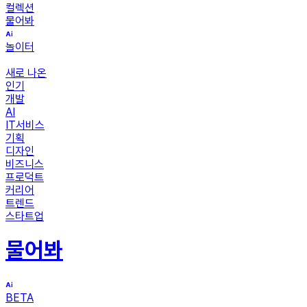
컬렉션
물어봐
놀이터
새로 나온
인기
개발
AI
IT서비스
기획
디자인
비즈니스
프로덕트
커리어
트렌드
스타트업
물어봐
BETA