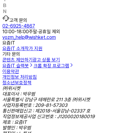
고객 문의
02-6925-4867
10:00-18:00
주말·공휴일 제외
yozm_help@wishket.com
요즘IT
요즘IT 소개
작가 지원
기타 문의
콘텐츠 제안하기
광고 상품 보기
요즘IT 슬랙봇
크롬 확장 프로그램
이용약관
개인정보 처리방침
청소년보호정책
㈜위시켓
대표이사 : 박우범
서울특별시 강남구 테헤란로 211 3층 ㈜위시켓
사업자등록번호 : 209-81-57303
통신판매업신고 : 제2018-서울강남-02337 호
직업정보제공사업 신고번호 : J1200020180019
제호 : 요즘IT
발행인 : 박우범