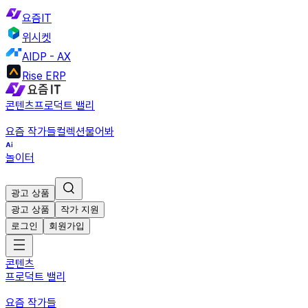
요즘IT
위시켓
AIDP - AX
Rise ERP
콘텐츠
프로덕트 밸리
요즘 작가들
컬렉션
물어봐
놀이터
광고 상품
광고 상품
작가 지원
로그인
회원가입
콘텐츠
프로덕트 밸리
요즘 작가들