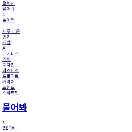
컬렉션
물어봐
놀이터
새로 나온
인기
개발
AI
IT서비스
기획
디자인
비즈니스
프로덕트
커리어
트렌드
스타트업
물어봐
BETA