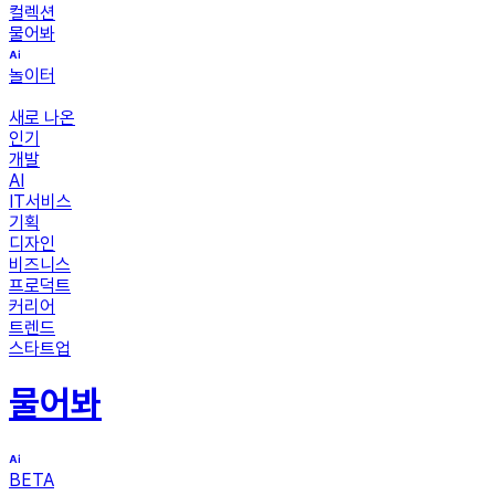
컬렉션
물어봐
놀이터
새로 나온
인기
개발
AI
IT서비스
기획
디자인
비즈니스
프로덕트
커리어
트렌드
스타트업
물어봐
BETA