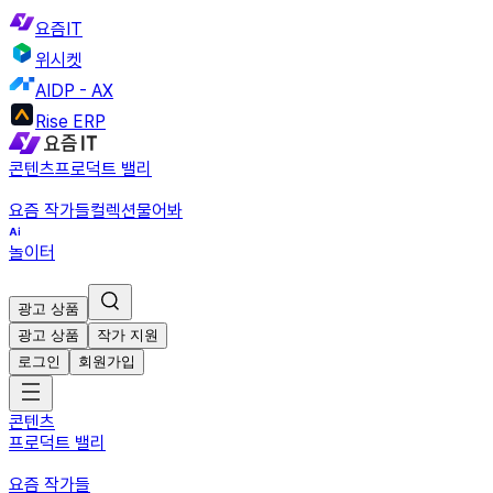
요즘IT
위시켓
AIDP - AX
Rise ERP
콘텐츠
프로덕트 밸리
요즘 작가들
컬렉션
물어봐
놀이터
광고 상품
광고 상품
작가 지원
로그인
회원가입
콘텐츠
프로덕트 밸리
요즘 작가들