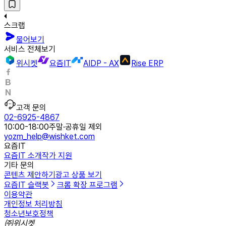
스크랩
물어보기
서비스 전체보기
위시켓
요즘IT
AIDP - AX
Rise ERP
고객 문의
02-6925-4867
10:00-18:00
주말·공휴일 제외
yozm_help@wishket.com
요즘IT
요즘IT 소개
작가 지원
기타 문의
콘텐츠 제안하기
광고 상품 보기
요즘IT 슬랙봇
크롬 확장 프로그램
이용약관
개인정보 처리방침
청소년보호정책
㈜위시켓