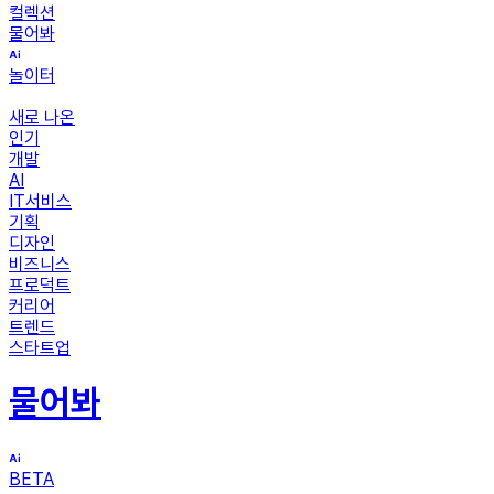
컬렉션
물어봐
놀이터
새로 나온
인기
개발
AI
IT서비스
기획
디자인
비즈니스
프로덕트
커리어
트렌드
스타트업
물어봐
BETA