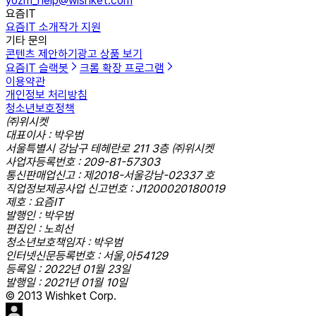
yozm_help@wishket.com
요즘IT
요즘IT 소개
작가 지원
기타 문의
콘텐츠 제안하기
광고 상품 보기
요즘IT 슬랙봇
크롬 확장 프로그램
이용약관
개인정보 처리방침
청소년보호정책
㈜위시켓
대표이사 : 박우범
서울특별시 강남구 테헤란로 211 3층 ㈜위시켓
사업자등록번호 : 209-81-57303
통신판매업신고 : 제2018-서울강남-02337 호
직업정보제공사업 신고번호 : J1200020180019
제호 : 요즘IT
발행인 : 박우범
편집인 : 노희선
청소년보호책임자 : 박우범
인터넷신문등록번호 : 서울,아54129
등록일 : 2022년 01월 23일
발행일 : 2021년 01월 10일
© 2013 Wishket Corp.