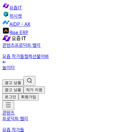
요즘IT
위시켓
AIDP - AX
Rise ERP
콘텐츠
프로덕트 밸리
요즘 작가들
컬렉션
물어봐
놀이터
광고 상품
광고 상품
작가 지원
로그인
회원가입
콘텐츠
프로덕트 밸리
요즘 작가들