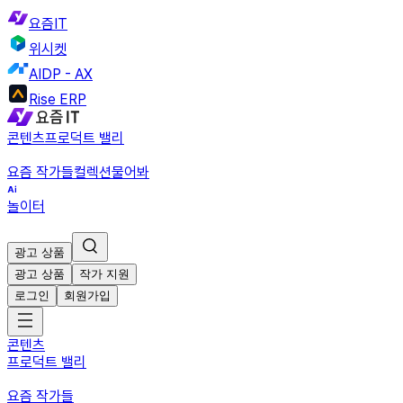
요즘IT
위시켓
AIDP - AX
Rise ERP
콘텐츠
프로덕트 밸리
요즘 작가들
컬렉션
물어봐
놀이터
광고 상품
광고 상품
작가 지원
로그인
회원가입
콘텐츠
프로덕트 밸리
요즘 작가들