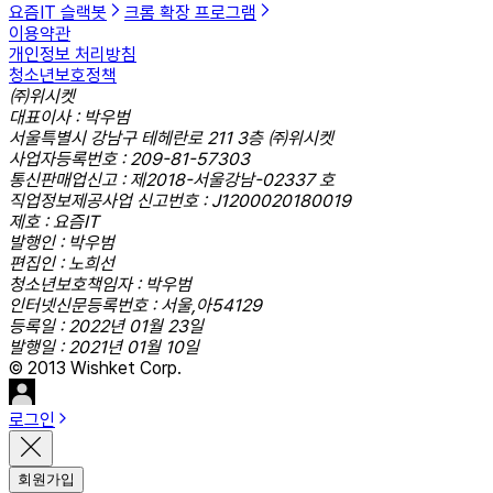
요즘IT 슬랙봇
크롬 확장 프로그램
이용약관
개인정보 처리방침
청소년보호정책
㈜위시켓
대표이사 : 박우범
서울특별시 강남구 테헤란로 211 3층 ㈜위시켓
사업자등록번호 : 209-81-57303
통신판매업신고 : 제2018-서울강남-02337 호
직업정보제공사업 신고번호 : J1200020180019
제호 : 요즘IT
발행인 : 박우범
편집인 : 노희선
청소년보호책임자 : 박우범
인터넷신문등록번호 : 서울,아54129
등록일 : 2022년 01월 23일
발행일 : 2021년 01월 10일
© 2013 Wishket Corp.
로그인
회원가입