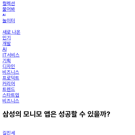
컬렉션
물어봐
놀이터
새로 나온
인기
개발
AI
IT서비스
기획
디자인
비즈니스
프로덕트
커리어
트렌드
스타트업
비즈니스
삼성의 모니모 앱은 성공할 수 있을까?
길진세