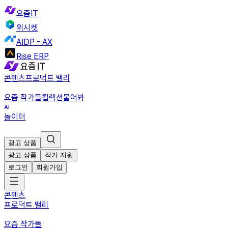
요즘IT
위시켓
AIDP - AX
Rise ERP
콘텐츠
프로덕트 밸리
요즘 작가들
컬렉션
물어봐
놀이터
광고 상품
광고 상품
작가 지원
로그인
회원가입
콘텐츠
프로덕트 밸리
요즘 작가들