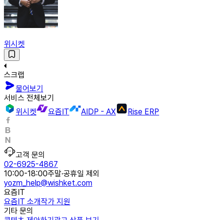
위시켓
스크랩
물어보기
서비스 전체보기
위시켓
요즘IT
AIDP - AX
Rise ERP
고객 문의
02-6925-4867
10:00-18:00
주말·공휴일 제외
yozm_help@wishket.com
요즘IT
요즘IT 소개
작가 지원
기타 문의