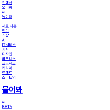
컬렉션
물어봐
놀이터
새로 나온
인기
개발
AI
IT서비스
기획
디자인
비즈니스
프로덕트
커리어
트렌드
스타트업
물어봐
BETA