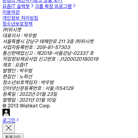
콘텐츠 제안하기
광고 상품 보기
요즘IT 슬랙봇
크롬 확장 프로그램
이용약관
개인정보 처리방침
청소년보호정책
㈜위시켓
대표이사 : 박우범
서울특별시 강남구 테헤란로 211 3층 ㈜위시켓
사업자등록번호 : 209-81-57303
통신판매업신고 : 제2018-서울강남-02337 호
직업정보제공사업 신고번호 : J1200020180019
제호 : 요즘IT
발행인 : 박우범
편집인 : 노희선
청소년보호책임자 : 박우범
인터넷신문등록번호 : 서울,아54129
등록일 : 2022년 01월 23일
발행일 : 2021년 01월 10일
© 2013 Wishket Corp.
로그인
회원가입