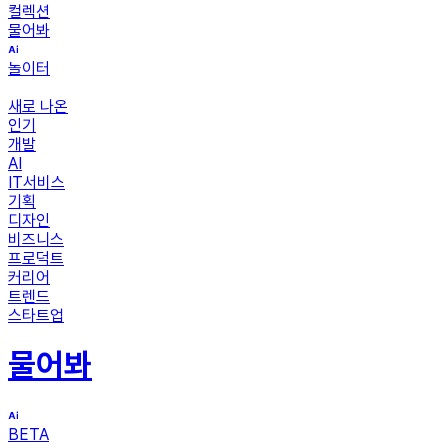
컬렉션
물어봐
놀이터
새로 나온
인기
개발
AI
IT서비스
기획
디자인
비즈니스
프로덕트
커리어
트렌드
스타트업
물어봐
BETA