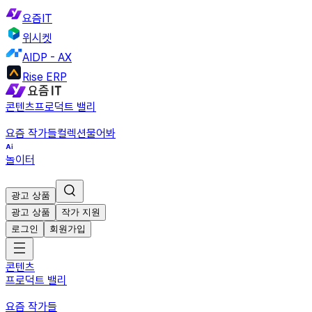
요즘IT
위시켓
AIDP - AX
Rise ERP
콘텐츠
프로덕트 밸리
요즘 작가들
컬렉션
물어봐
놀이터
광고 상품
광고 상품
작가 지원
로그인
회원가입
콘텐츠
프로덕트 밸리
요즘 작가들