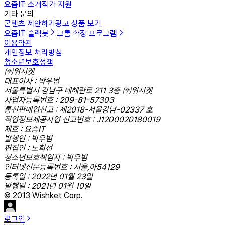
요즘IT 소개
작가 지원
기타 문의
콘텐츠 제안하기
광고 상품 보기
요즘IT 슬랙봇
크롬 확장 프로그램
이용약관
개인정보 처리방침
청소년보호정책
㈜위시켓
대표이사 : 박우범
서울특별시 강남구 테헤란로 211 3층 ㈜위시켓
사업자등록번호 : 209-81-57303
통신판매업신고 : 제2018-서울강남-02337 호
직업정보제공사업 신고번호 : J1200020180019
제호 : 요즘IT
발행인 : 박우범
편집인 : 노희선
청소년보호책임자 : 박우범
인터넷신문등록번호 : 서울,아54129
등록일 : 2022년 01월 23일
발행일 : 2021년 01월 10일
© 2013 Wishket Corp.
로그인