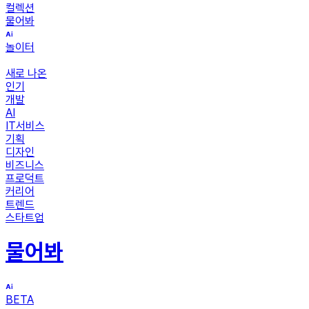
컬렉션
물어봐
놀이터
새로 나온
인기
개발
AI
IT서비스
기획
디자인
비즈니스
프로덕트
커리어
트렌드
스타트업
물어봐
BETA