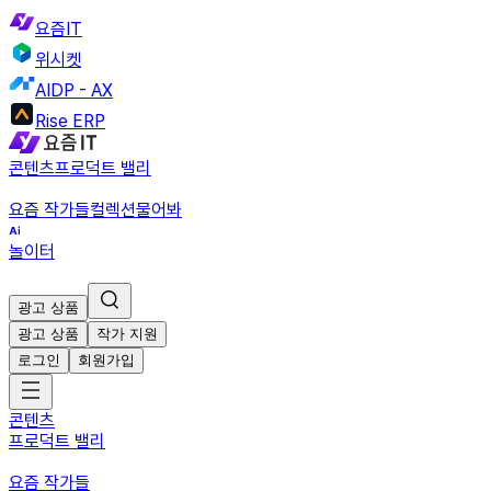
요즘IT
위시켓
AIDP - AX
Rise ERP
콘텐츠
프로덕트 밸리
요즘 작가들
컬렉션
물어봐
놀이터
광고 상품
광고 상품
작가 지원
로그인
회원가입
콘텐츠
프로덕트 밸리
요즘 작가들