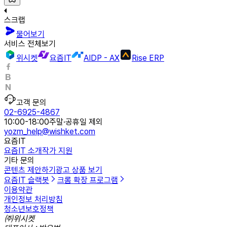
스크랩
물어보기
서비스 전체보기
위시켓
요즘IT
AIDP - AX
Rise ERP
고객 문의
02-6925-4867
10:00-18:00
주말·공휴일 제외
yozm_help@wishket.com
요즘IT
요즘IT 소개
작가 지원
기타 문의
콘텐츠 제안하기
광고 상품 보기
요즘IT 슬랙봇
크롬 확장 프로그램
이용약관
개인정보 처리방침
청소년보호정책
㈜위시켓