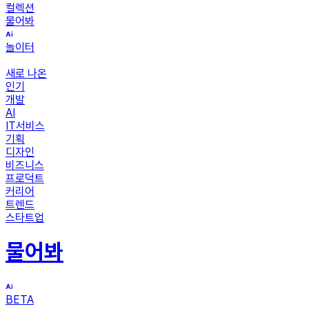
컬렉션
물어봐
놀이터
새로 나온
인기
개발
AI
IT서비스
기획
디자인
비즈니스
프로덕트
커리어
트렌드
스타트업
물어봐
BETA