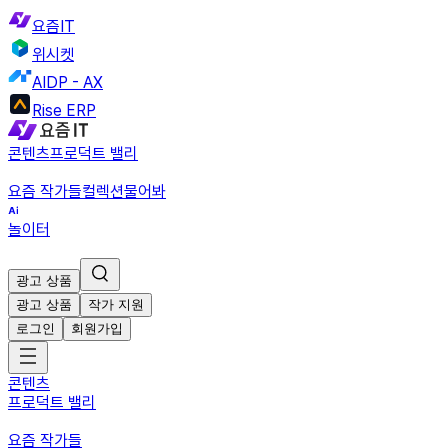
요즘IT
위시켓
AIDP - AX
Rise ERP
콘텐츠
프로덕트 밸리
요즘 작가들
컬렉션
물어봐
놀이터
광고 상품
광고 상품
작가 지원
로그인
회원가입
콘텐츠
프로덕트 밸리
요즘 작가들