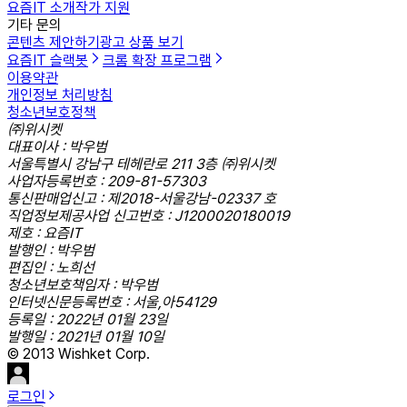
요즘IT 소개
작가 지원
기타 문의
콘텐츠 제안하기
광고 상품 보기
요즘IT 슬랙봇
크롬 확장 프로그램
이용약관
개인정보 처리방침
청소년보호정책
㈜위시켓
대표이사 : 박우범
서울특별시 강남구 테헤란로 211 3층 ㈜위시켓
사업자등록번호 : 209-81-57303
통신판매업신고 : 제2018-서울강남-02337 호
직업정보제공사업 신고번호 : J1200020180019
제호 : 요즘IT
발행인 : 박우범
편집인 : 노희선
청소년보호책임자 : 박우범
인터넷신문등록번호 : 서울,아54129
등록일 : 2022년 01월 23일
발행일 : 2021년 01월 10일
© 2013 Wishket Corp.
로그인