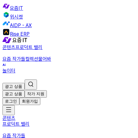
요즘IT
위시켓
AIDP - AX
Rise ERP
콘텐츠
프로덕트 밸리
요즘 작가들
컬렉션
물어봐
놀이터
광고 상품
광고 상품
작가 지원
로그인
회원가입
콘텐츠
프로덕트 밸리
요즘 작가들