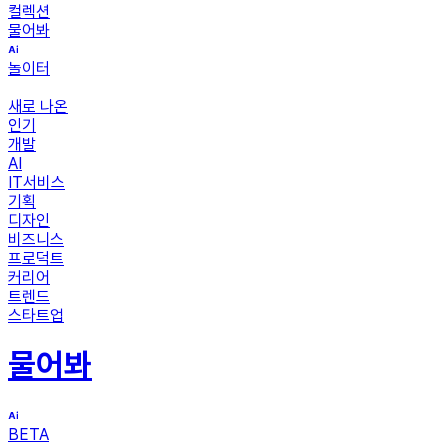
컬렉션
물어봐
놀이터
새로 나온
인기
개발
AI
IT서비스
기획
디자인
비즈니스
프로덕트
커리어
트렌드
스타트업
물어봐
BETA