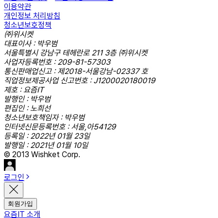
이용약관
개인정보 처리방침
청소년보호정책
㈜위시켓
대표이사 : 박우범
서울특별시 강남구 테헤란로 211 3층 ㈜위시켓
사업자등록번호 : 209-81-57303
통신판매업신고 : 제2018-서울강남-02337 호
직업정보제공사업 신고번호 : J1200020180019
제호 : 요즘IT
발행인 : 박우범
편집인 : 노희선
청소년보호책임자 : 박우범
인터넷신문등록번호 : 서울,아54129
등록일 : 2022년 01월 23일
발행일 : 2021년 01월 10일
© 2013 Wishket Corp.
로그인
회원가입
요즘IT 소개