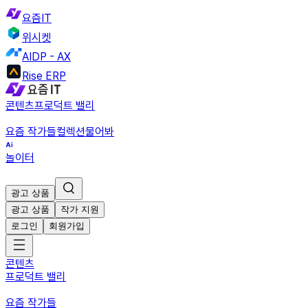
요즘IT
위시켓
AIDP - AX
Rise ERP
콘텐츠
프로덕트 밸리
요즘 작가들
컬렉션
물어봐
놀이터
광고 상품
광고 상품
작가 지원
로그인
회원가입
콘텐츠
프로덕트 밸리
요즘 작가들