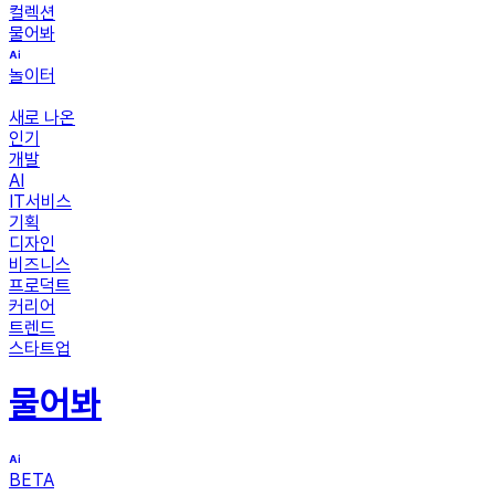
컬렉션
물어봐
놀이터
새로 나온
인기
개발
AI
IT서비스
기획
디자인
비즈니스
프로덕트
커리어
트렌드
스타트업
물어봐
BETA