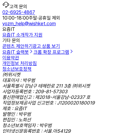
고객 문의
02-6925-4867
10:00-18:00
주말·공휴일 제외
yozm_help@wishket.com
요즘IT
요즘IT 소개
작가 지원
기타 문의
콘텐츠 제안하기
광고 상품 보기
요즘IT 슬랙봇
크롬 확장 프로그램
이용약관
개인정보 처리방침
청소년보호정책
㈜위시켓
대표이사 : 박우범
서울특별시 강남구 테헤란로 211 3층 ㈜위시켓
사업자등록번호 : 209-81-57303
통신판매업신고 : 제2018-서울강남-02337 호
직업정보제공사업 신고번호 : J1200020180019
제호 : 요즘IT
발행인 : 박우범
편집인 : 노희선
청소년보호책임자 : 박우범
인터넷신문등록번호 : 서울,아54129