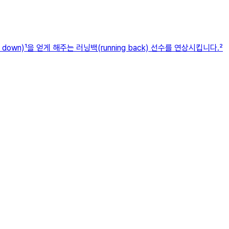
n)¹을 얻게 해주는 러닝백(running back) 선수를 연상시킵니다.²