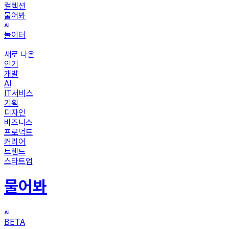
컬렉션
물어봐
놀이터
새로 나온
인기
개발
AI
IT서비스
기획
디자인
비즈니스
프로덕트
커리어
트렌드
스타트업
물어봐
BETA