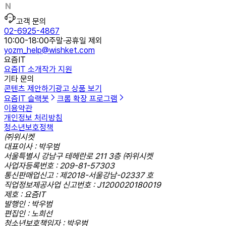
고객 문의
02-6925-4867
10:00-18:00
주말·공휴일 제외
yozm_help@wishket.com
요즘IT
요즘IT 소개
작가 지원
기타 문의
콘텐츠 제안하기
광고 상품 보기
요즘IT 슬랙봇
크롬 확장 프로그램
이용약관
개인정보 처리방침
청소년보호정책
㈜위시켓
대표이사 : 박우범
서울특별시 강남구 테헤란로 211 3층 ㈜위시켓
사업자등록번호 : 209-81-57303
통신판매업신고 : 제2018-서울강남-02337 호
직업정보제공사업 신고번호 : J1200020180019
제호 : 요즘IT
발행인 : 박우범
편집인 : 노희선
청소년보호책임자 : 박우범