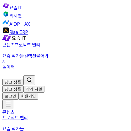
요즘IT
위시켓
AIDP - AX
Rise ERP
콘텐츠
프로덕트 밸리
요즘 작가들
컬렉션
물어봐
놀이터
광고 상품
광고 상품
작가 지원
로그인
회원가입
콘텐츠
프로덕트 밸리
요즘 작가들