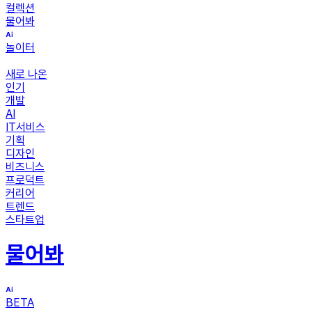
컬렉션
물어봐
놀이터
새로 나온
인기
개발
AI
IT서비스
기획
디자인
비즈니스
프로덕트
커리어
트렌드
스타트업
물어봐
BETA