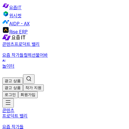
요즘IT
위시켓
AIDP - AX
Rise ERP
콘텐츠
프로덕트 밸리
요즘 작가들
컬렉션
물어봐
놀이터
광고 상품
광고 상품
작가 지원
로그인
회원가입
콘텐츠
프로덕트 밸리
요즘 작가들