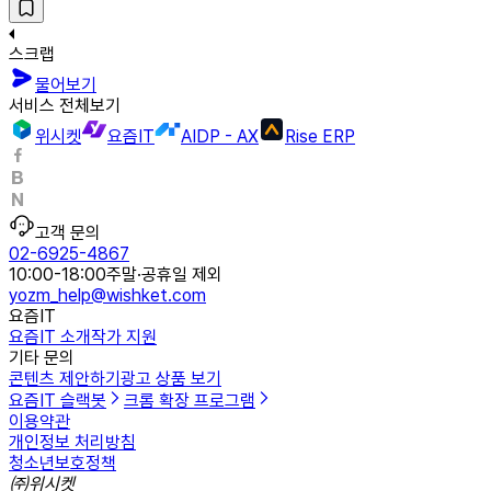
스크랩
물어보기
서비스 전체보기
위시켓
요즘IT
AIDP - AX
Rise ERP
고객 문의
02-6925-4867
10:00-18:00
주말·공휴일 제외
yozm_help@wishket.com
요즘IT
요즘IT 소개
작가 지원
기타 문의
콘텐츠 제안하기
광고 상품 보기
요즘IT 슬랙봇
크롬 확장 프로그램
이용약관
개인정보 처리방침
청소년보호정책
㈜위시켓