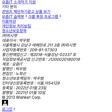
요즘IT 소개
작가 지원
기타 문의
콘텐츠 제안하기
광고 상품 보기
요즘IT 슬랙봇
크롬 확장 프로그램
이용약관
개인정보 처리방침
청소년보호정책
㈜위시켓
대표이사 : 박우범
서울특별시 강남구 테헤란로 211 3층 ㈜위시켓
사업자등록번호 : 209-81-57303
통신판매업신고 : 제2018-서울강남-02337 호
직업정보제공사업 신고번호 : J1200020180019
제호 : 요즘IT
발행인 : 박우범
편집인 : 노희선
청소년보호책임자 : 박우범
인터넷신문등록번호 : 서울,아54129
등록일 : 2022년 01월 23일
발행일 : 2021년 01월 10일
© 2013 Wishket Corp.
로그인