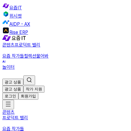
요즘IT
위시켓
AIDP - AX
Rise ERP
콘텐츠
프로덕트 밸리
요즘 작가들
컬렉션
물어봐
놀이터
광고 상품
광고 상품
작가 지원
로그인
회원가입
콘텐츠
프로덕트 밸리
요즘 작가들