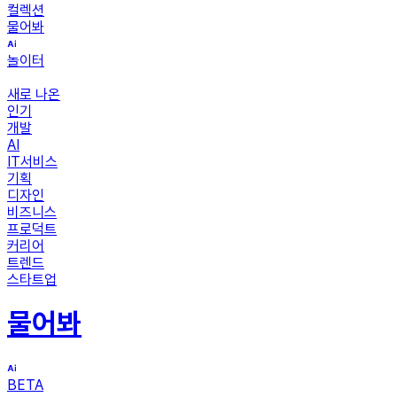
컬렉션
물어봐
놀이터
새로 나온
인기
개발
AI
IT서비스
기획
디자인
비즈니스
프로덕트
커리어
트렌드
스타트업
물어봐
BETA