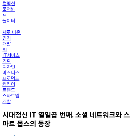
컬렉션
물어봐
놀이터
새로 나온
인기
개발
AI
IT서비스
기획
디자인
비즈니스
프로덕트
커리어
트렌드
스타트업
개발
시대정신 IT 열일곱 번째. 소셜 네트워크와 스
마트 몹스의 등장