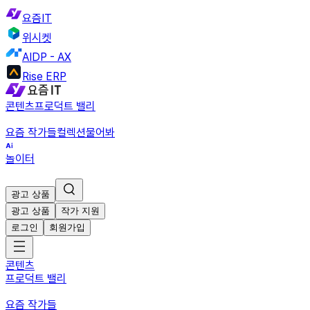
요즘IT
위시켓
AIDP - AX
Rise ERP
콘텐츠
프로덕트 밸리
요즘 작가들
컬렉션
물어봐
놀이터
광고 상품
광고 상품
작가 지원
로그인
회원가입
콘텐츠
프로덕트 밸리
요즘 작가들