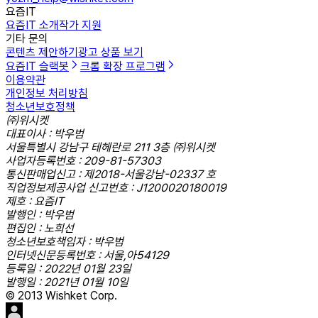
요즘IT
요즘IT 소개
작가 지원
기타 문의
콘텐츠 제안하기
광고 상품 보기
요즘IT 슬랙봇
크롬 확장 프로그램
이용약관
개인정보 처리방침
청소년보호정책
㈜위시켓
대표이사 : 박우범
서울특별시 강남구 테헤란로 211 3층 ㈜위시켓
사업자등록번호 : 209-81-57303
통신판매업신고 : 제2018-서울강남-02337 호
직업정보제공사업 신고번호 : J1200020180019
제호 : 요즘IT
발행인 : 박우범
편집인 : 노희선
청소년보호책임자 : 박우범
인터넷신문등록번호 : 서울,아54129
등록일 : 2022년 01월 23일
발행일 : 2021년 01월 10일
© 2013 Wishket Corp.