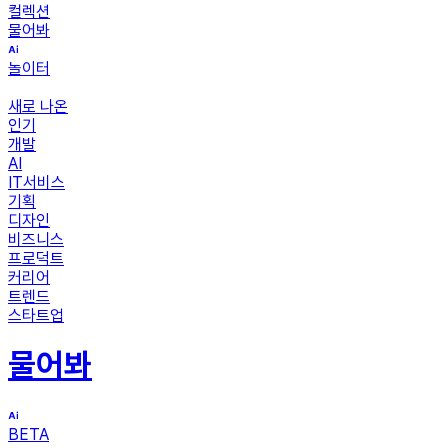
컬렉션
물어봐
놀이터
새로 나온
인기
개발
AI
IT서비스
기획
디자인
비즈니스
프로덕트
커리어
트렌드
스타트업
물어봐
BETA