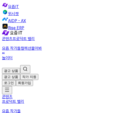
요즘IT
위시켓
AIDP - AX
Rise ERP
콘텐츠
프로덕트 밸리
요즘 작가들
컬렉션
물어봐
놀이터
광고 상품
광고 상품
작가 지원
로그인
회원가입
콘텐츠
프로덕트 밸리
요즘 작가들