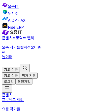
요즘IT
위시켓
AIDP - AX
Rise ERP
콘텐츠
프로덕트 밸리
요즘 작가들
컬렉션
물어봐
놀이터
광고 상품
광고 상품
작가 지원
로그인
회원가입
콘텐츠
프로덕트 밸리
요즘 작가들