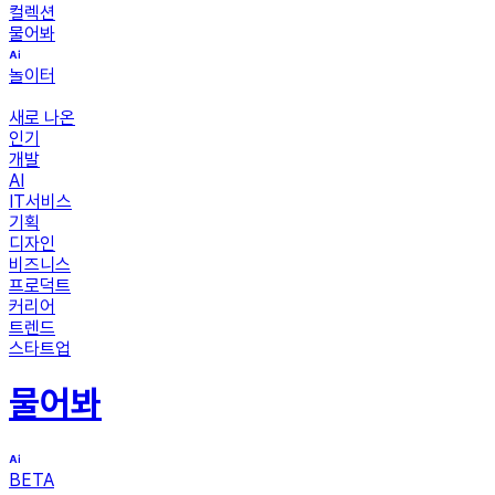
컬렉션
물어봐
놀이터
새로 나온
인기
개발
AI
IT서비스
기획
디자인
비즈니스
프로덕트
커리어
트렌드
스타트업
물어봐
BETA