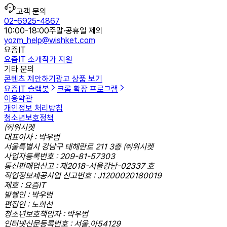
고객 문의
02-6925-4867
10:00-18:00
주말·공휴일 제외
yozm_help@wishket.com
요즘IT
요즘IT 소개
작가 지원
기타 문의
콘텐츠 제안하기
광고 상품 보기
요즘IT 슬랙봇
크롬 확장 프로그램
이용약관
개인정보 처리방침
청소년보호정책
㈜위시켓
대표이사 : 박우범
서울특별시 강남구 테헤란로 211 3층 ㈜위시켓
사업자등록번호 : 209-81-57303
통신판매업신고 : 제2018-서울강남-02337 호
직업정보제공사업 신고번호 : J1200020180019
제호 : 요즘IT
발행인 : 박우범
편집인 : 노희선
청소년보호책임자 : 박우범
인터넷신문등록번호 : 서울,아54129