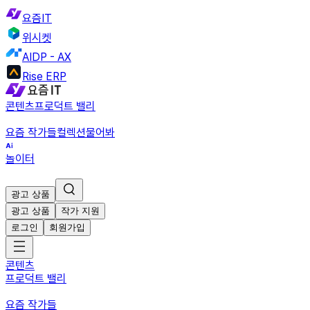
요즘IT
위시켓
AIDP - AX
Rise ERP
콘텐츠
프로덕트 밸리
요즘 작가들
컬렉션
물어봐
놀이터
광고 상품
광고 상품
작가 지원
로그인
회원가입
콘텐츠
프로덕트 밸리
요즘 작가들