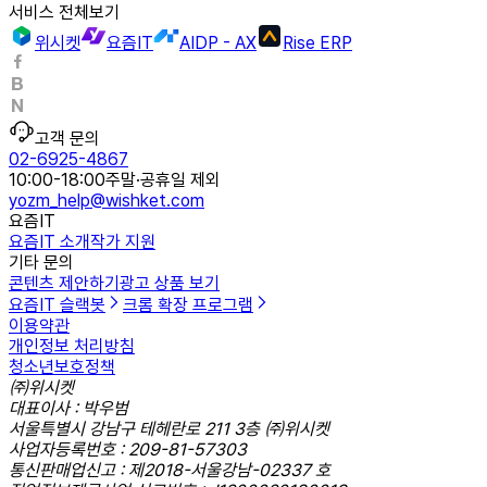
서비스 전체보기
위시켓
요즘IT
AIDP - AX
Rise ERP
고객 문의
02-6925-4867
10:00-18:00
주말·공휴일 제외
yozm_help@wishket.com
요즘IT
요즘IT 소개
작가 지원
기타 문의
콘텐츠 제안하기
광고 상품 보기
요즘IT 슬랙봇
크롬 확장 프로그램
이용약관
개인정보 처리방침
청소년보호정책
㈜위시켓
대표이사 : 박우범
서울특별시 강남구 테헤란로 211 3층 ㈜위시켓
사업자등록번호 : 209-81-57303
통신판매업신고 : 제2018-서울강남-02337 호