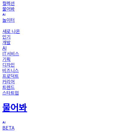
컬렉션
물어봐
놀이터
새로 나온
인기
개발
AI
IT서비스
기획
디자인
비즈니스
프로덕트
커리어
트렌드
스타트업
물어봐
BETA