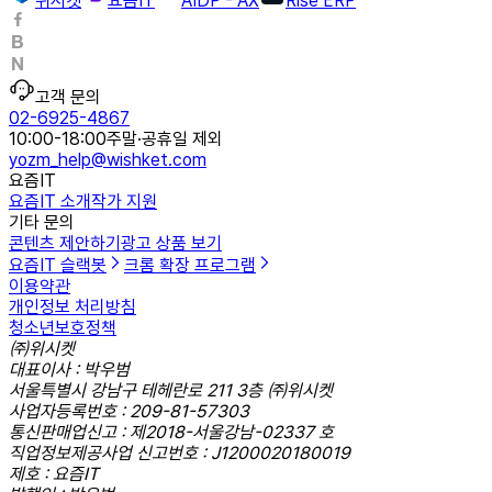
위시켓
요즘IT
AIDP - AX
Rise ERP
고객 문의
02-6925-4867
10:00-18:00
주말·공휴일 제외
yozm_help@wishket.com
요즘IT
요즘IT 소개
작가 지원
기타 문의
콘텐츠 제안하기
광고 상품 보기
요즘IT 슬랙봇
크롬 확장 프로그램
이용약관
개인정보 처리방침
청소년보호정책
㈜위시켓
대표이사 : 박우범
서울특별시 강남구 테헤란로 211 3층 ㈜위시켓
사업자등록번호 : 209-81-57303
통신판매업신고 : 제2018-서울강남-02337 호
직업정보제공사업 신고번호 : J1200020180019
제호 : 요즘IT