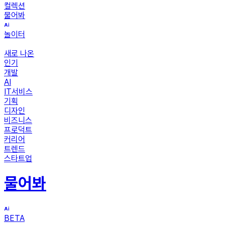
컬렉션
물어봐
놀이터
새로 나온
인기
개발
AI
IT서비스
기획
디자인
비즈니스
프로덕트
커리어
트렌드
스타트업
물어봐
BETA