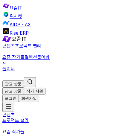
요즘IT
위시켓
AIDP - AX
Rise ERP
콘텐츠
프로덕트 밸리
요즘 작가들
컬렉션
물어봐
놀이터
광고 상품
광고 상품
작가 지원
로그인
회원가입
콘텐츠
프로덕트 밸리
요즘 작가들