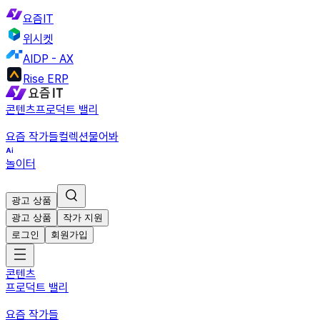
요즘IT
위시켓
AIDP - AX
Rise ERP
콘텐츠
프로덕트 밸리
요즘 작가들
컬렉션
물어봐
놀이터
광고 상품
광고 상품
작가 지원
로그인
회원가입
콘텐츠
프로덕트 밸리
요즘 작가들