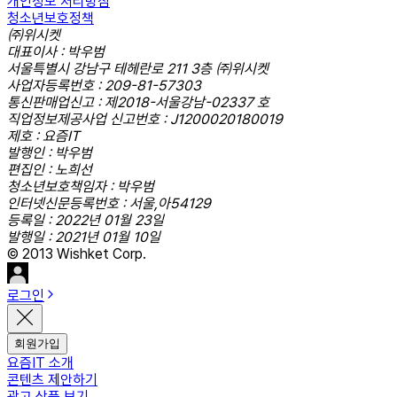
개인정보 처리방침
청소년보호정책
㈜위시켓
대표이사 : 박우범
서울특별시 강남구 테헤란로 211 3층 ㈜위시켓
사업자등록번호 : 209-81-57303
통신판매업신고 : 제2018-서울강남-02337 호
직업정보제공사업 신고번호 : J1200020180019
제호 : 요즘IT
발행인 : 박우범
편집인 : 노희선
청소년보호책임자 : 박우범
인터넷신문등록번호 : 서울,아54129
등록일 : 2022년 01월 23일
발행일 : 2021년 01월 10일
© 2013 Wishket Corp.
로그인
회원가입
요즘IT 소개
콘텐츠 제안하기
광고 상품 보기