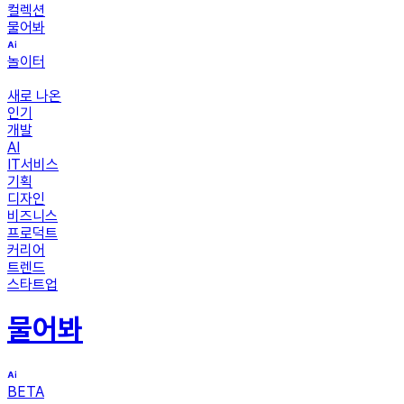
컬렉션
물어봐
놀이터
새로 나온
인기
개발
AI
IT서비스
기획
디자인
비즈니스
프로덕트
커리어
트렌드
스타트업
물어봐
BETA