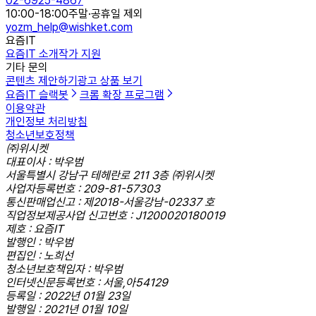
02-6925-4867
10:00-18:00
주말·공휴일 제외
yozm_help@wishket.com
요즘IT
요즘IT 소개
작가 지원
기타 문의
콘텐츠 제안하기
광고 상품 보기
요즘IT 슬랙봇
크롬 확장 프로그램
이용약관
개인정보 처리방침
청소년보호정책
㈜위시켓
대표이사 : 박우범
서울특별시 강남구 테헤란로 211 3층 ㈜위시켓
사업자등록번호 : 209-81-57303
통신판매업신고 : 제2018-서울강남-02337 호
직업정보제공사업 신고번호 : J1200020180019
제호 : 요즘IT
발행인 : 박우범
편집인 : 노희선
청소년보호책임자 : 박우범
인터넷신문등록번호 : 서울,아54129
등록일 : 2022년 01월 23일
발행일 : 2021년 01월 10일