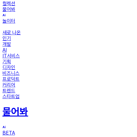
컬렉션
물어봐
놀이터
새로 나온
인기
개발
AI
IT서비스
기획
디자인
비즈니스
프로덕트
커리어
트렌드
스타트업
물어봐
BETA