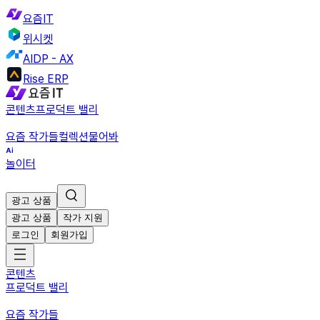
요즘IT
위시켓
AIDP - AX
Rise ERP
콘텐츠
프로덕트 밸리
요즘 작가들
컬렉션
물어봐
놀이터
광고 상품
광고 상품
작가 지원
로그인
회원가입
콘텐츠
프로덕트 밸리
요즘 작가들