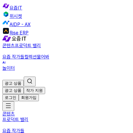
요즘IT
위시켓
AIDP - AX
Rise ERP
콘텐츠
프로덕트 밸리
요즘 작가들
컬렉션
물어봐
놀이터
광고 상품
광고 상품
작가 지원
로그인
회원가입
콘텐츠
프로덕트 밸리
요즘 작가들