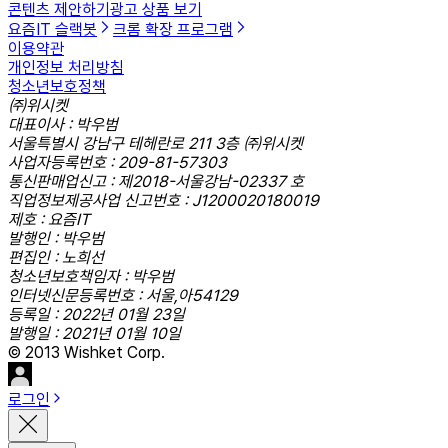
콘텐츠 제안하기
광고 상품 보기
요즘IT 슬랙봇
크롬 확장 프로그램
이용약관
개인정보 처리방침
청소년보호정책
㈜위시켓
대표이사 : 박우범
서울특별시 강남구 테헤란로 211 3층 ㈜위시켓
사업자등록번호 : 209-81-57303
통신판매업신고 : 제2018-서울강남-02337 호
직업정보제공사업 신고번호 : J1200020180019
제호 : 요즘IT
발행인 : 박우범
편집인 : 노희선
청소년보호책임자 : 박우범
인터넷신문등록번호 : 서울,아54129
등록일 : 2022년 01월 23일
발행일 : 2021년 01월 10일
© 2013 Wishket Corp.
로그인