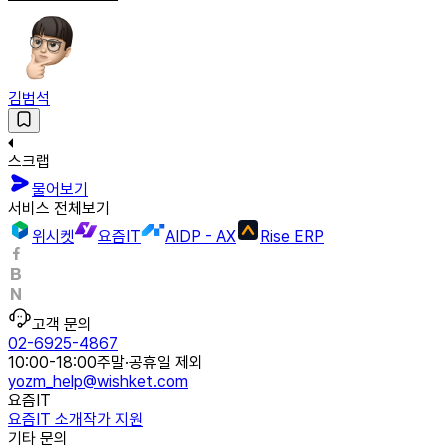
김범석
스크랩
물어보기
서비스 전체보기
위시켓
요즘IT
AIDP - AX
Rise ERP
고객 문의
02-6925-4867
10:00-18:00
주말·공휴일 제외
yozm_help@wishket.com
요즘IT
요즘IT 소개
작가 지원
기타 문의