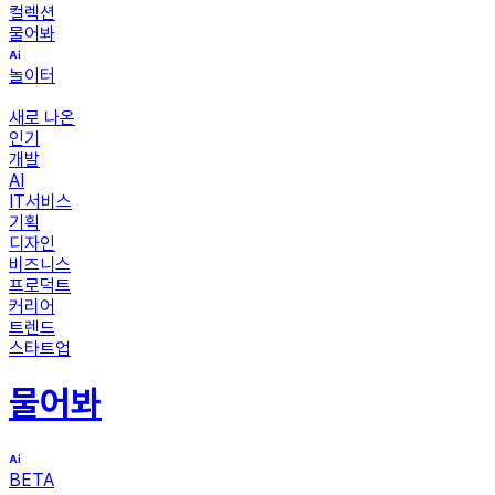
컬렉션
물어봐
놀이터
새로 나온
인기
개발
AI
IT서비스
기획
디자인
비즈니스
프로덕트
커리어
트렌드
스타트업
물어봐
BETA