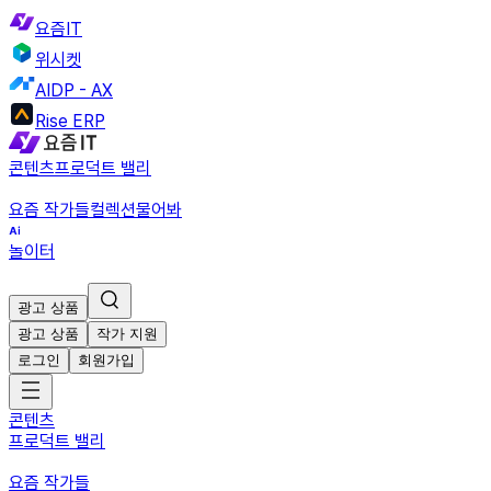
요즘IT
위시켓
AIDP - AX
Rise ERP
콘텐츠
프로덕트 밸리
요즘 작가들
컬렉션
물어봐
놀이터
광고 상품
광고 상품
작가 지원
로그인
회원가입
콘텐츠
프로덕트 밸리
요즘 작가들