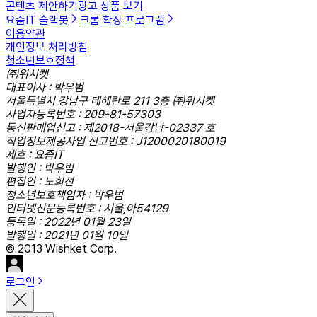
콘텐츠 제안하기
광고 상품 보기
요즘IT 슬랙봇
크롬 확장 프로그램
이용약관
개인정보 처리방침
청소년보호정책
㈜위시켓
대표이사 : 박우범
서울특별시 강남구 테헤란로 211 3층 ㈜위시켓
사업자등록번호 : 209-81-57303
통신판매업신고 : 제2018-서울강남-02337 호
직업정보제공사업 신고번호 : J1200020180019
제호 : 요즘IT
발행인 : 박우범
편집인 : 노희선
청소년보호책임자 : 박우범
인터넷신문등록번호 : 서울,아54129
등록일 : 2022년 01월 23일
발행일 : 2021년 01월 10일
© 2013 Wishket Corp.
로그인