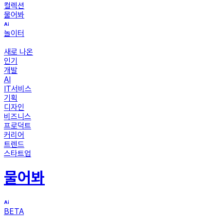
컬렉션
물어봐
놀이터
새로 나온
인기
개발
AI
IT서비스
기획
디자인
비즈니스
프로덕트
커리어
트렌드
스타트업
물어봐
BETA