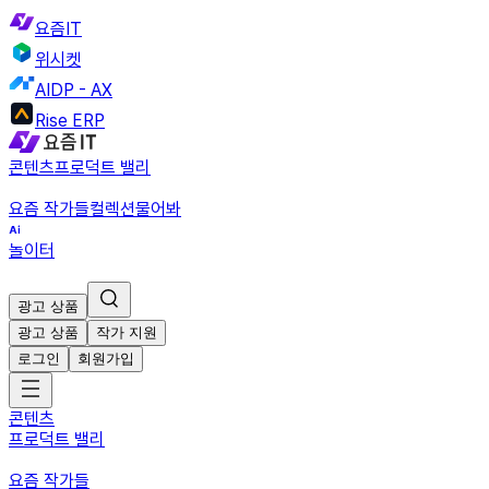
요즘IT
위시켓
AIDP - AX
Rise ERP
콘텐츠
프로덕트 밸리
요즘 작가들
컬렉션
물어봐
놀이터
광고 상품
광고 상품
작가 지원
로그인
회원가입
콘텐츠
프로덕트 밸리
요즘 작가들