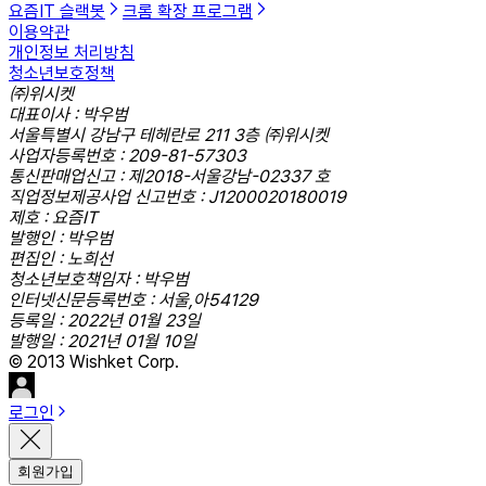
요즘IT 슬랙봇
크롬 확장 프로그램
이용약관
개인정보 처리방침
청소년보호정책
㈜위시켓
대표이사 : 박우범
서울특별시 강남구 테헤란로 211 3층 ㈜위시켓
사업자등록번호 : 209-81-57303
통신판매업신고 : 제2018-서울강남-02337 호
직업정보제공사업 신고번호 : J1200020180019
제호 : 요즘IT
발행인 : 박우범
편집인 : 노희선
청소년보호책임자 : 박우범
인터넷신문등록번호 : 서울,아54129
등록일 : 2022년 01월 23일
발행일 : 2021년 01월 10일
© 2013 Wishket Corp.
로그인
회원가입