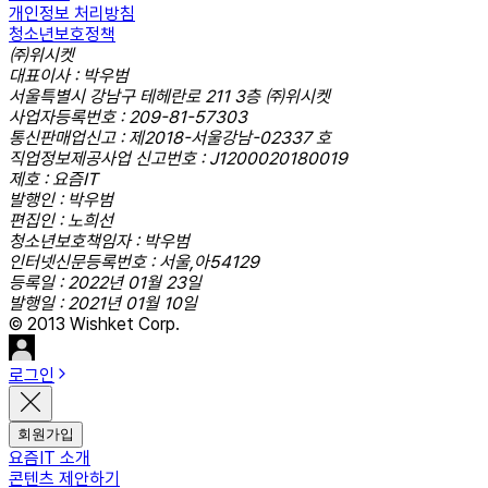
개인정보 처리방침
청소년보호정책
㈜위시켓
대표이사 : 박우범
서울특별시 강남구 테헤란로 211 3층 ㈜위시켓
사업자등록번호 : 209-81-57303
통신판매업신고 : 제2018-서울강남-02337 호
직업정보제공사업 신고번호 : J1200020180019
제호 : 요즘IT
발행인 : 박우범
편집인 : 노희선
청소년보호책임자 : 박우범
인터넷신문등록번호 : 서울,아54129
등록일 : 2022년 01월 23일
발행일 : 2021년 01월 10일
© 2013 Wishket Corp.
로그인
회원가입
요즘IT 소개
콘텐츠 제안하기