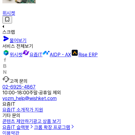
위시켓
스크랩
물어보기
서비스 전체보기
위시켓
요즘IT
AIDP - AX
Rise ERP
고객 문의
02-6925-4867
10:00-18:00
주말·공휴일 제외
yozm_help@wishket.com
요즘IT
요즘IT 소개
작가 지원
기타 문의
콘텐츠 제안하기
광고 상품 보기
요즘IT 슬랙봇
크롬 확장 프로그램
이용약관