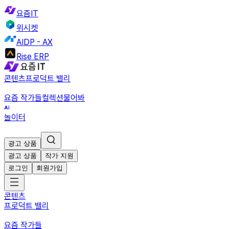
요즘IT
위시켓
AIDP - AX
Rise ERP
콘텐츠
프로덕트 밸리
요즘 작가들
컬렉션
물어봐
놀이터
광고 상품
광고 상품
작가 지원
로그인
회원가입
콘텐츠
프로덕트 밸리
요즘 작가들