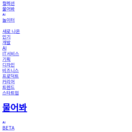
컬렉션
물어봐
놀이터
새로 나온
인기
개발
AI
IT서비스
기획
디자인
비즈니스
프로덕트
커리어
트렌드
스타트업
물어봐
BETA