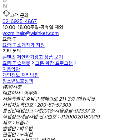
고객 문의
02-6925-4867
10:00-18:00
주말·공휴일 제외
yozm_help@wishket.com
요즘IT
요즘IT 소개
작가 지원
기타 문의
콘텐츠 제안하기
광고 상품 보기
요즘IT 슬랙봇
크롬 확장 프로그램
이용약관
개인정보 처리방침
청소년보호정책
㈜위시켓
대표이사 : 박우범
서울특별시 강남구 테헤란로 211 3층 ㈜위시켓
사업자등록번호 : 209-81-57303
통신판매업신고 : 제2018-서울강남-02337 호
직업정보제공사업 신고번호 : J1200020180019
제호 : 요즘IT
발행인 : 박우범
편집인 : 노희선