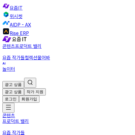
요즘IT
위시켓
AIDP - AX
Rise ERP
콘텐츠
프로덕트 밸리
요즘 작가들
컬렉션
물어봐
놀이터
광고 상품
광고 상품
작가 지원
로그인
회원가입
콘텐츠
프로덕트 밸리
요즘 작가들