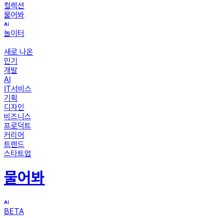
컬렉션
물어봐
놀이터
새로 나온
인기
개발
AI
IT서비스
기획
디자인
비즈니스
프로덕트
커리어
트렌드
스타트업
물어봐
BETA