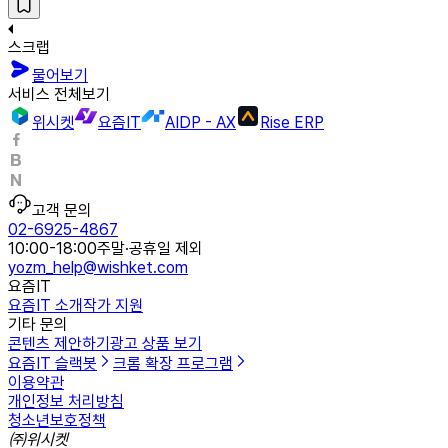
스크랩
물어보기
서비스 전체보기
위시켓
요즘IT
AIDP - AX
Rise ERP
고객 문의
02-6925-4867
10:00-18:00
주말·공휴일 제외
yozm_help@wishket.com
요즘IT
요즘IT 소개
작가 지원
기타 문의
콘텐츠 제안하기
광고 상품 보기
요즘IT 슬랙봇
크롬 확장 프로그램
이용약관
개인정보 처리방침
청소년보호정책
㈜위시켓