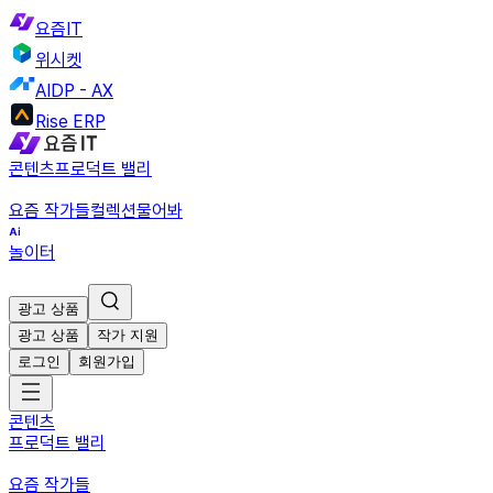
요즘IT
위시켓
AIDP - AX
Rise ERP
콘텐츠
프로덕트 밸리
요즘 작가들
컬렉션
물어봐
놀이터
광고 상품
광고 상품
작가 지원
로그인
회원가입
콘텐츠
프로덕트 밸리
요즘 작가들