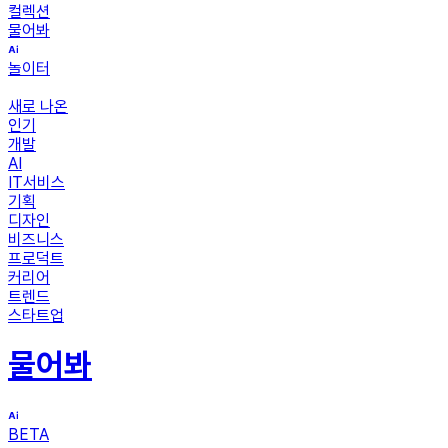
컬렉션
물어봐
놀이터
새로 나온
인기
개발
AI
IT서비스
기획
디자인
비즈니스
프로덕트
커리어
트렌드
스타트업
물어봐
BETA