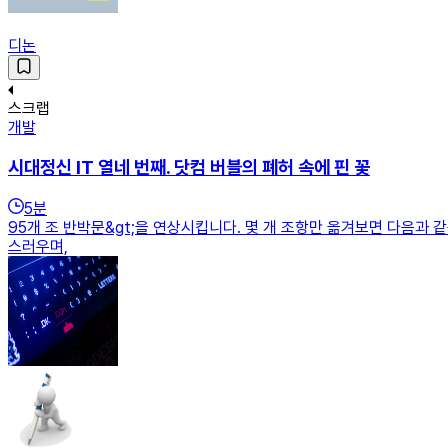
디논
스크랩
개발
시대정신 IT 열네 번째. 닷컴 버블의 폐허 속에 핀 꽃
5
분
95개 조 반박문&gt;을 연상시킵니다. 몇 개 조항만 옮겨보면 다음과
스러우며,