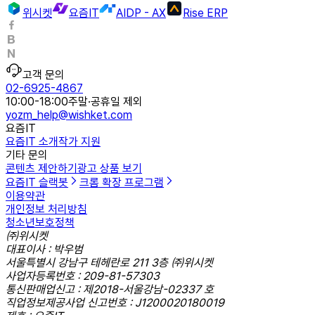
위시켓
요즘IT
AIDP - AX
Rise ERP
고객 문의
02-6925-4867
10:00-18:00
주말·공휴일 제외
yozm_help@wishket.com
요즘IT
요즘IT 소개
작가 지원
기타 문의
콘텐츠 제안하기
광고 상품 보기
요즘IT 슬랙봇
크롬 확장 프로그램
이용약관
개인정보 처리방침
청소년보호정책
㈜위시켓
대표이사 : 박우범
서울특별시 강남구 테헤란로 211 3층 ㈜위시켓
사업자등록번호 : 209-81-57303
통신판매업신고 : 제2018-서울강남-02337 호
직업정보제공사업 신고번호 : J1200020180019