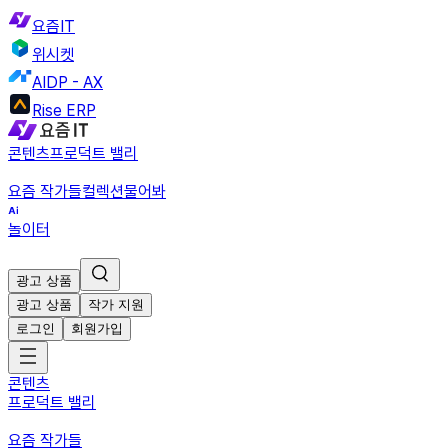
요즘IT
위시켓
AIDP - AX
Rise ERP
콘텐츠
프로덕트 밸리
요즘 작가들
컬렉션
물어봐
놀이터
광고 상품
광고 상품
작가 지원
로그인
회원가입
콘텐츠
프로덕트 밸리
요즘 작가들