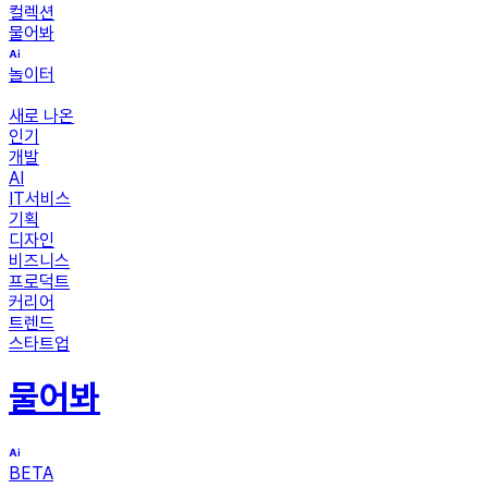
컬렉션
물어봐
놀이터
새로 나온
인기
개발
AI
IT서비스
기획
디자인
비즈니스
프로덕트
커리어
트렌드
스타트업
물어봐
BETA