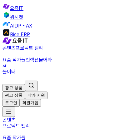
요즘IT
위시켓
AIDP - AX
Rise ERP
콘텐츠
프로덕트 밸리
요즘 작가들
컬렉션
물어봐
놀이터
광고 상품
광고 상품
작가 지원
로그인
회원가입
콘텐츠
프로덕트 밸리
요즘 작가들