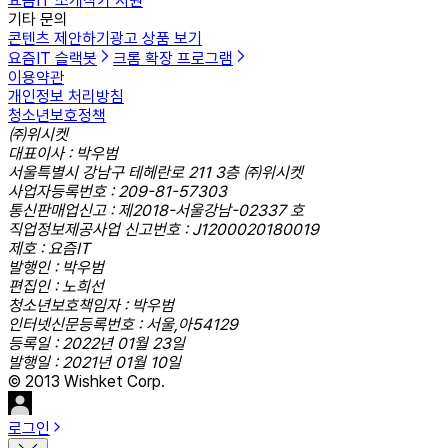
요즘IT 소개
작가 지원
기타 문의
콘텐츠 제안하기
광고 상품 보기
요즘IT 슬랙봇
크롬 확장 프로그램
이용약관
개인정보 처리방침
청소년보호정책
㈜위시켓
대표이사 : 박우범
서울특별시 강남구 테헤란로 211 3층 ㈜위시켓
사업자등록번호 : 209-81-57303
통신판매업신고 : 제2018-서울강남-02337 호
직업정보제공사업 신고번호 : J1200020180019
제호 : 요즘IT
발행인 : 박우범
편집인 : 노희선
청소년보호책임자 : 박우범
인터넷신문등록번호 : 서울,아54129
등록일 : 2022년 01월 23일
발행일 : 2021년 01월 10일
© 2013 Wishket Corp.
로그인