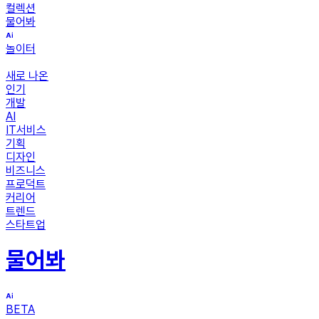
컬렉션
물어봐
놀이터
새로 나온
인기
개발
AI
IT서비스
기획
디자인
비즈니스
프로덕트
커리어
트렌드
스타트업
물어봐
BETA