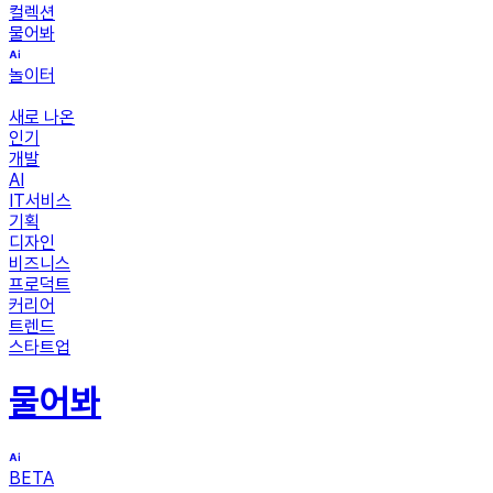
컬렉션
물어봐
놀이터
새로 나온
인기
개발
AI
IT서비스
기획
디자인
비즈니스
프로덕트
커리어
트렌드
스타트업
물어봐
BETA