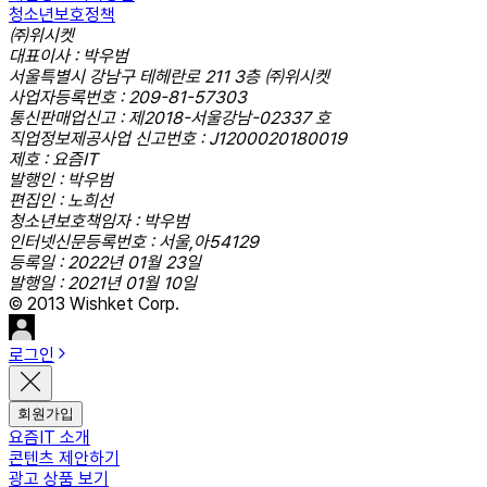
청소년보호정책
㈜위시켓
대표이사 : 박우범
서울특별시 강남구 테헤란로 211 3층 ㈜위시켓
사업자등록번호 : 209-81-57303
통신판매업신고 : 제2018-서울강남-02337 호
직업정보제공사업 신고번호 : J1200020180019
제호 : 요즘IT
발행인 : 박우범
편집인 : 노희선
청소년보호책임자 : 박우범
인터넷신문등록번호 : 서울,아54129
등록일 : 2022년 01월 23일
발행일 : 2021년 01월 10일
© 2013 Wishket Corp.
로그인
회원가입
요즘IT 소개
콘텐츠 제안하기
광고 상품 보기