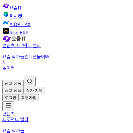
요즘IT
위시켓
AIDP - AX
Rise ERP
콘텐츠
프로덕트 밸리
요즘 작가들
컬렉션
물어봐
놀이터
광고 상품
광고 상품
작가 지원
로그인
회원가입
콘텐츠
프로덕트 밸리
요즘 작가들