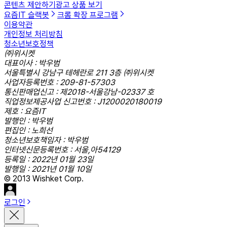
콘텐츠 제안하기
광고 상품 보기
요즘IT 슬랙봇
크롬 확장 프로그램
이용약관
개인정보 처리방침
청소년보호정책
㈜위시켓
대표이사 : 박우범
서울특별시 강남구 테헤란로 211 3층 ㈜위시켓
사업자등록번호 : 209-81-57303
통신판매업신고 : 제2018-서울강남-02337 호
직업정보제공사업 신고번호 : J1200020180019
제호 : 요즘IT
발행인 : 박우범
편집인 : 노희선
청소년보호책임자 : 박우범
인터넷신문등록번호 : 서울,아54129
등록일 : 2022년 01월 23일
발행일 : 2021년 01월 10일
© 2013 Wishket Corp.
로그인