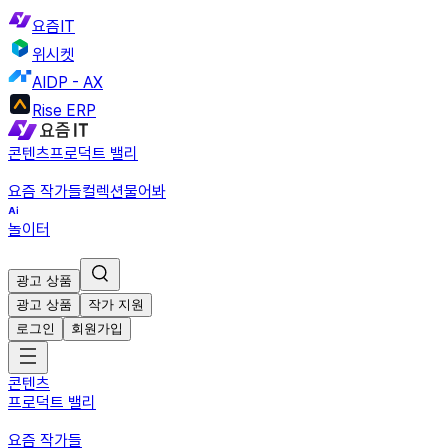
요즘IT
위시켓
AIDP - AX
Rise ERP
콘텐츠
프로덕트 밸리
요즘 작가들
컬렉션
물어봐
놀이터
광고 상품
광고 상품
작가 지원
로그인
회원가입
콘텐츠
프로덕트 밸리
요즘 작가들