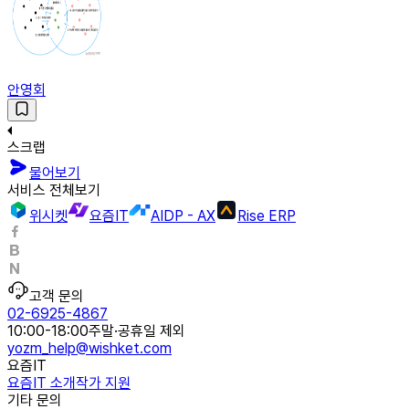
안영회
스크랩
물어보기
서비스 전체보기
위시켓
요즘IT
AIDP - AX
Rise ERP
고객 문의
02-6925-4867
10:00-18:00
주말·공휴일 제외
yozm_help@wishket.com
요즘IT
요즘IT 소개
작가 지원
기타 문의