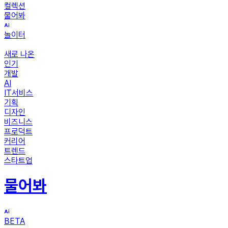
컬렉션
물어봐
놀이터
새로 나온
인기
개발
AI
IT서비스
기획
디자인
비즈니스
프로덕트
커리어
트렌드
스타트업
물어봐
BETA