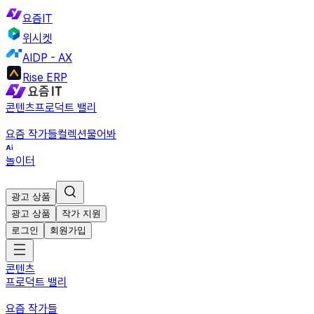
요즘IT
위시켓
AIDP - AX
Rise ERP
콘텐츠
프로덕트 밸리
요즘 작가들
컬렉션
물어봐
놀이터
광고 상품
광고 상품
작가 지원
로그인
회원가입
콘텐츠
프로덕트 밸리
요즘 작가들