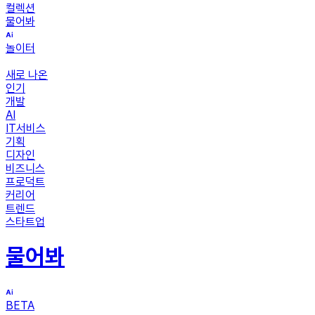
컬렉션
물어봐
놀이터
새로 나온
인기
개발
AI
IT서비스
기획
디자인
비즈니스
프로덕트
커리어
트렌드
스타트업
물어봐
BETA