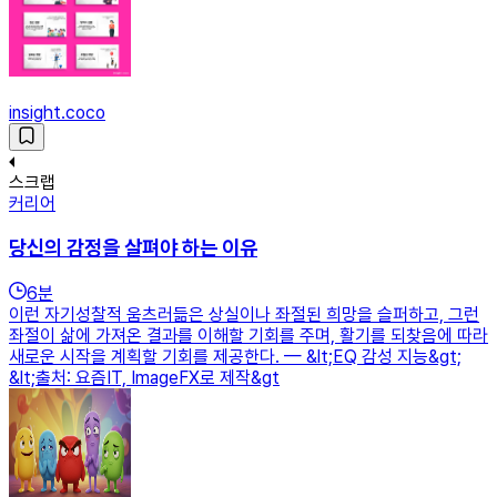
insight.coco
스크랩
커리어
당신의 감정을 살펴야 하는 이유
6
분
이런 자기성찰적 움츠러듦은 상실이나 좌절된 희망을 슬퍼하고, 그런
좌절이 삶에 가져온 결과를 이해할 기회를 주며, 활기를 되찾음에 따라
새로운 시작을 계획할 기회를 제공한다. — &lt;EQ 감성 지능&gt;
&lt;출처: 요즘IT, ImageFX로 제작&gt