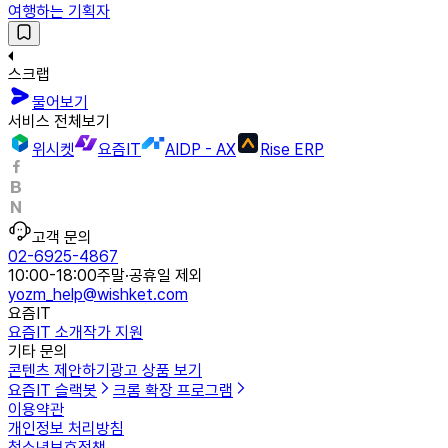
여행하는 기획자
스크랩
물어보기
서비스 전체보기
위시켓
요즘IT
AIDP - AX
Rise ERP
고객 문의
02-6925-4867
10:00-18:00
주말·공휴일 제외
yozm_help@wishket.com
요즘IT
요즘IT 소개
작가 지원
기타 문의
콘텐츠 제안하기
광고 상품 보기
요즘IT 슬랙봇
크롬 확장 프로그램
이용약관
개인정보 처리방침
청소년보호정책