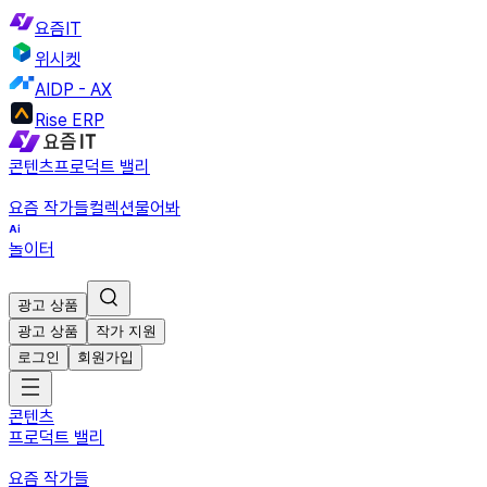
요즘IT
위시켓
AIDP - AX
Rise ERP
콘텐츠
프로덕트 밸리
요즘 작가들
컬렉션
물어봐
놀이터
광고 상품
광고 상품
작가 지원
로그인
회원가입
콘텐츠
프로덕트 밸리
요즘 작가들