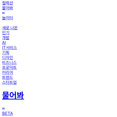
컬렉션
물어봐
놀이터
새로 나온
인기
개발
AI
IT서비스
기획
디자인
비즈니스
프로덕트
커리어
트렌드
스타트업
물어봐
BETA