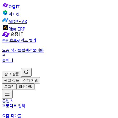
요즘IT
위시켓
AIDP - AX
Rise ERP
콘텐츠
프로덕트 밸리
요즘 작가들
컬렉션
물어봐
놀이터
광고 상품
광고 상품
작가 지원
로그인
회원가입
콘텐츠
프로덕트 밸리
요즘 작가들