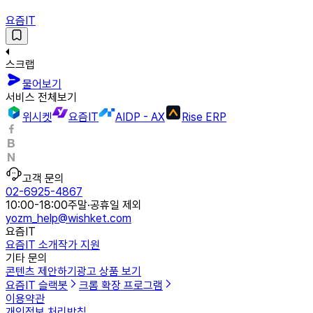
요즘IT
스크랩
물어보기
서비스 전체보기
위시켓
요즘IT
AIDP - AX
Rise ERP
고객 문의
02-6925-4867
10:00-18:00
주말·공휴일 제외
yozm_help@wishket.com
요즘IT
요즘IT 소개
작가 지원
기타 문의
콘텐츠 제안하기
광고 상품 보기
요즘IT 슬랙봇
크롬 확장 프로그램
이용약관
개인정보 처리방침