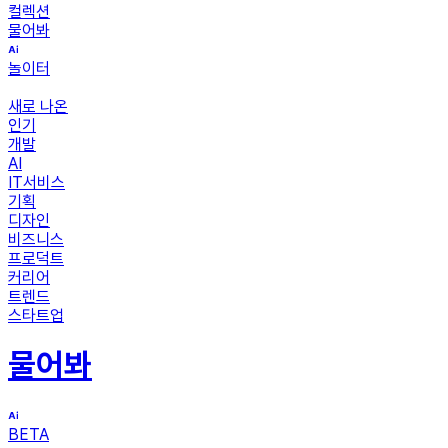
컬렉션
물어봐
놀이터
새로 나온
인기
개발
AI
IT서비스
기획
디자인
비즈니스
프로덕트
커리어
트렌드
스타트업
물어봐
BETA