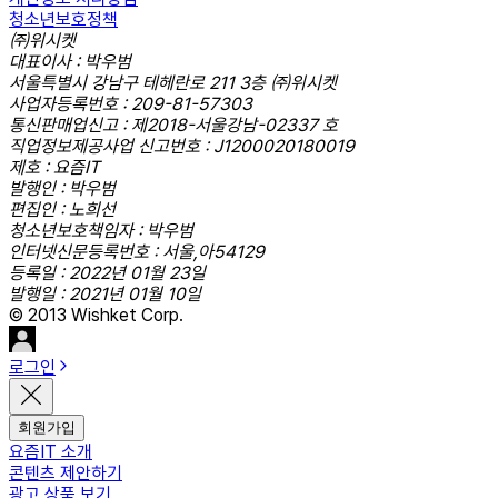
청소년보호정책
㈜위시켓
대표이사 : 박우범
서울특별시 강남구 테헤란로 211 3층 ㈜위시켓
사업자등록번호 : 209-81-57303
통신판매업신고 : 제2018-서울강남-02337 호
직업정보제공사업 신고번호 : J1200020180019
제호 : 요즘IT
발행인 : 박우범
편집인 : 노희선
청소년보호책임자 : 박우범
인터넷신문등록번호 : 서울,아54129
등록일 : 2022년 01월 23일
발행일 : 2021년 01월 10일
© 2013 Wishket Corp.
로그인
회원가입
요즘IT 소개
콘텐츠 제안하기
광고 상품 보기