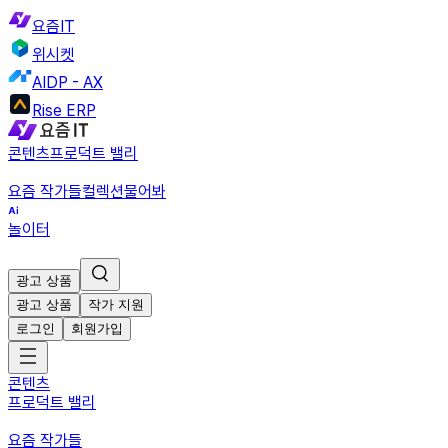
요즘IT
위시켓
AIDP - AX
Rise ERP
콘텐츠
프로덕트 밸리
요즘 작가들
컬렉션
물어봐
놀이터
광고 상품
광고 상품
작가 지원
로그인
회원가입
콘텐츠
프로덕트 밸리
요즘 작가들