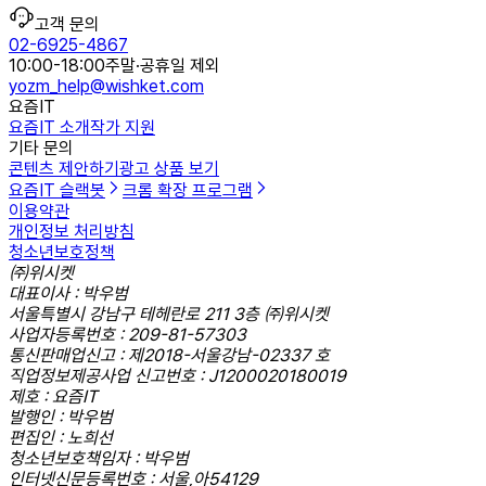
고객 문의
02-6925-4867
10:00-18:00
주말·공휴일 제외
yozm_help@wishket.com
요즘IT
요즘IT 소개
작가 지원
기타 문의
콘텐츠 제안하기
광고 상품 보기
요즘IT 슬랙봇
크롬 확장 프로그램
이용약관
개인정보 처리방침
청소년보호정책
㈜위시켓
대표이사 : 박우범
서울특별시 강남구 테헤란로 211 3층 ㈜위시켓
사업자등록번호 : 209-81-57303
통신판매업신고 : 제2018-서울강남-02337 호
직업정보제공사업 신고번호 : J1200020180019
제호 : 요즘IT
발행인 : 박우범
편집인 : 노희선
청소년보호책임자 : 박우범
인터넷신문등록번호 : 서울,아54129