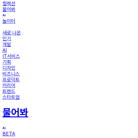
컬렉션
물어봐
놀이터
새로 나온
인기
개발
AI
IT서비스
기획
디자인
비즈니스
프로덕트
커리어
트렌드
스타트업
물어봐
BETA