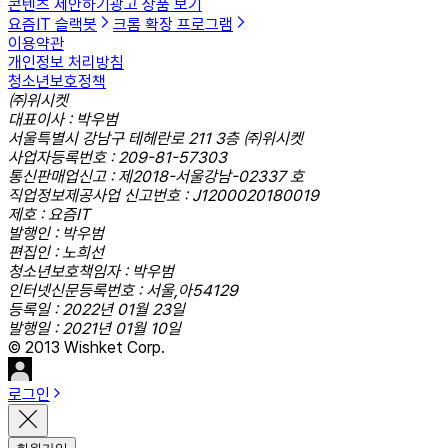
콘텐츠 제안하기
광고 상품 보기
요즘IT 슬랙봇
크롬 확장 프로그램
이용약관
개인정보 처리방침
청소년보호정책
㈜위시켓
대표이사 : 박우범
서울특별시 강남구 테헤란로 211 3층 ㈜위시켓
사업자등록번호 : 209-81-57303
통신판매업신고 : 제2018-서울강남-02337 호
직업정보제공사업 신고번호 : J1200020180019
제호 : 요즘IT
발행인 : 박우범
편집인 : 노희선
청소년보호책임자 : 박우범
인터넷신문등록번호 : 서울,아54129
등록일 : 2022년 01월 23일
발행일 : 2021년 01월 10일
© 2013 Wishket Corp.
로그인