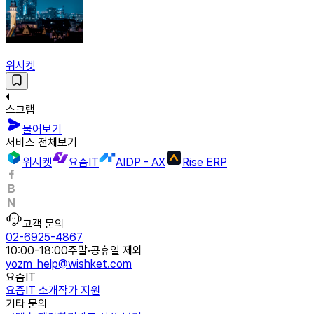
위시켓
스크랩
물어보기
서비스 전체보기
위시켓
요즘IT
AIDP - AX
Rise ERP
고객 문의
02-6925-4867
10:00-18:00
주말·공휴일 제외
yozm_help@wishket.com
요즘IT
요즘IT 소개
작가 지원
기타 문의