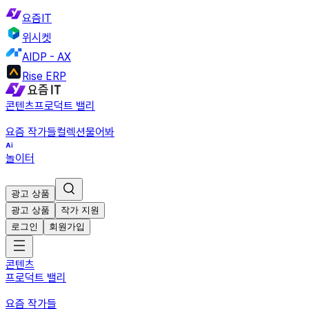
요즘IT
위시켓
AIDP - AX
Rise ERP
콘텐츠
프로덕트 밸리
요즘 작가들
컬렉션
물어봐
놀이터
광고 상품
광고 상품
작가 지원
로그인
회원가입
콘텐츠
프로덕트 밸리
요즘 작가들