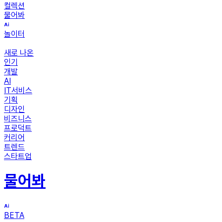
컬렉션
물어봐
놀이터
새로 나온
인기
개발
AI
IT서비스
기획
디자인
비즈니스
프로덕트
커리어
트렌드
스타트업
물어봐
BETA