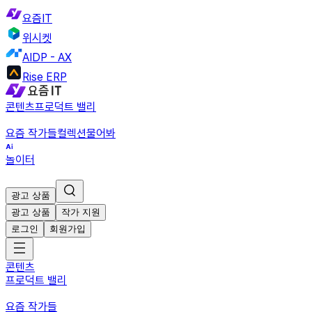
요즘IT
위시켓
AIDP - AX
Rise ERP
콘텐츠
프로덕트 밸리
요즘 작가들
컬렉션
물어봐
놀이터
광고 상품
광고 상품
작가 지원
로그인
회원가입
콘텐츠
프로덕트 밸리
요즘 작가들