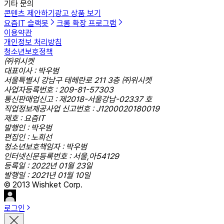
기타 문의
콘텐츠 제안하기
광고 상품 보기
요즘IT 슬랙봇
크롬 확장 프로그램
이용약관
개인정보 처리방침
청소년보호정책
㈜위시켓
대표이사 : 박우범
서울특별시 강남구 테헤란로 211 3층 ㈜위시켓
사업자등록번호 : 209-81-57303
통신판매업신고 : 제2018-서울강남-02337 호
직업정보제공사업 신고번호 : J1200020180019
제호 : 요즘IT
발행인 : 박우범
편집인 : 노희선
청소년보호책임자 : 박우범
인터넷신문등록번호 : 서울,아54129
등록일 : 2022년 01월 23일
발행일 : 2021년 01월 10일
© 2013 Wishket Corp.
로그인