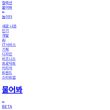
컬렉션
물어봐
놀이터
새로 나온
인기
개발
AI
IT서비스
기획
디자인
비즈니스
프로덕트
커리어
트렌드
스타트업
물어봐
BETA