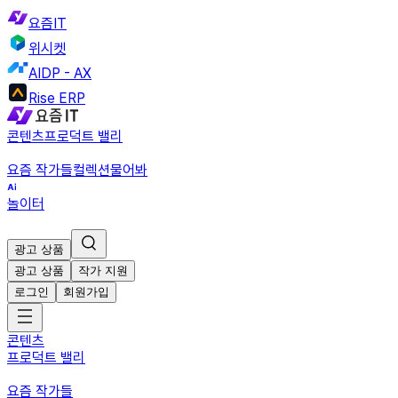
요즘IT
위시켓
AIDP - AX
Rise ERP
콘텐츠
프로덕트 밸리
요즘 작가들
컬렉션
물어봐
놀이터
광고 상품
광고 상품
작가 지원
로그인
회원가입
콘텐츠
프로덕트 밸리
요즘 작가들