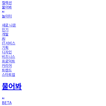
컬렉션
물어봐
놀이터
새로 나온
인기
개발
AI
IT서비스
기획
디자인
비즈니스
프로덕트
커리어
트렌드
스타트업
물어봐
BETA