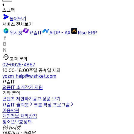
스크랩
물어보기
서비스 전체보기
위시켓
요즘IT
AIDP - AX
Rise ERP
고객 문의
02-6925-4867
10:00-18:00
주말·공휴일 제외
yozm_help@wishket.com
요즘IT
요즘IT 소개
작가 지원
기타 문의
콘텐츠 제안하기
광고 상품 보기
요즘IT 슬랙봇
크롬 확장 프로그램
이용약관
개인정보 처리방침
청소년보호정책
㈜위시켓
대표이사 : 박우범