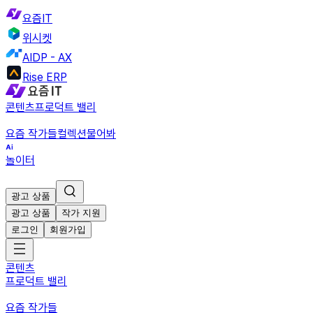
요즘IT
위시켓
AIDP - AX
Rise ERP
콘텐츠
프로덕트 밸리
요즘 작가들
컬렉션
물어봐
놀이터
광고 상품
광고 상품
작가 지원
로그인
회원가입
콘텐츠
프로덕트 밸리
요즘 작가들