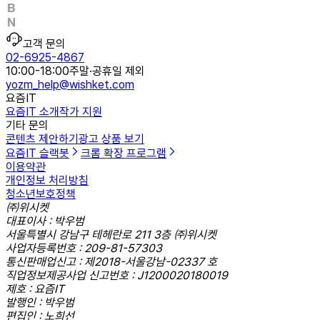
고객 문의
02-6925-4867
10:00-18:00
주말·공휴일 제외
yozm_help@wishket.com
요즘IT
요즘IT 소개
작가 지원
기타 문의
콘텐츠 제안하기
광고 상품 보기
요즘IT 슬랙봇
크롬 확장 프로그램
이용약관
개인정보 처리방침
청소년보호정책
㈜위시켓
대표이사 : 박우범
서울특별시 강남구 테헤란로 211 3층 ㈜위시켓
사업자등록번호 : 209-81-57303
통신판매업신고 : 제2018-서울강남-02337 호
직업정보제공사업 신고번호 : J1200020180019
제호 : 요즘IT
발행인 : 박우범
편집인 : 노희선