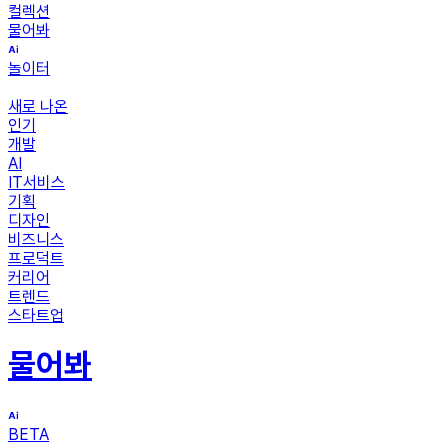
컬렉션
물어봐
놀이터
새로 나온
인기
개발
AI
IT서비스
기획
디자인
비즈니스
프로덕트
커리어
트렌드
스타트업
물어봐
BETA