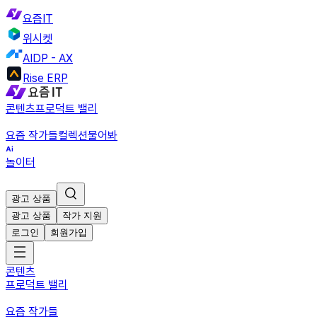
요즘IT
위시켓
AIDP - AX
Rise ERP
콘텐츠
프로덕트 밸리
요즘 작가들
컬렉션
물어봐
놀이터
광고 상품
광고 상품
작가 지원
로그인
회원가입
콘텐츠
프로덕트 밸리
요즘 작가들