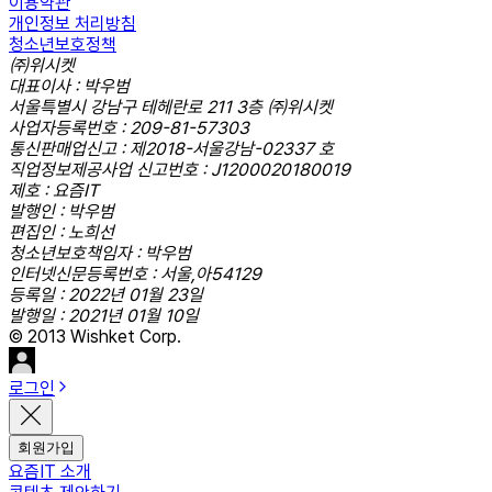
이용약관
개인정보 처리방침
청소년보호정책
㈜위시켓
대표이사 : 박우범
서울특별시 강남구 테헤란로 211 3층 ㈜위시켓
사업자등록번호 : 209-81-57303
통신판매업신고 : 제2018-서울강남-02337 호
직업정보제공사업 신고번호 : J1200020180019
제호 : 요즘IT
발행인 : 박우범
편집인 : 노희선
청소년보호책임자 : 박우범
인터넷신문등록번호 : 서울,아54129
등록일 : 2022년 01월 23일
발행일 : 2021년 01월 10일
© 2013 Wishket Corp.
로그인
회원가입
요즘IT 소개