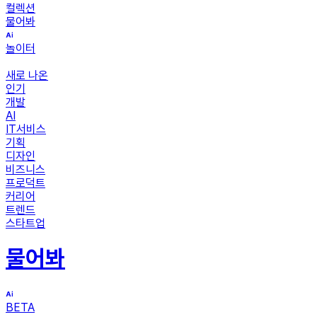
컬렉션
물어봐
놀이터
새로 나온
인기
개발
AI
IT서비스
기획
디자인
비즈니스
프로덕트
커리어
트렌드
스타트업
물어봐
BETA